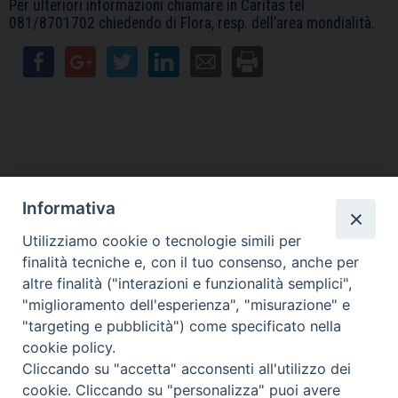
Per ulteriori informazioni chiamare in Caritas tel
081/8701702 chiedendo di Flora, resp. dell’area mondialità.
Informativa
Contatti
Utilizziamo cookie o tecnologie simili per
finalità tecniche e, con il tuo consenso, anche per
Sede Legale
Vico Sant’Anna 1 – 80053 Castellammare di Stabia (NA)
altre finalità ("interazioni e funzionalità semplici",
Sede Operativa
"miglioramento dell'esperienza", "misurazione" e
Via San Bartolomeo 72 – 80053 Castellammare di Stabia (NA)
"targeting e pubblicità") come specificato nella
* Tel. 081.870.17.02
cookie policy.
* Cell. 331.50.59.943
Cliccando su "accetta" acconsenti all'utilizzo dei
* Fax 081.39.01.803
cookie. Cliccando su "personalizza" puoi avere