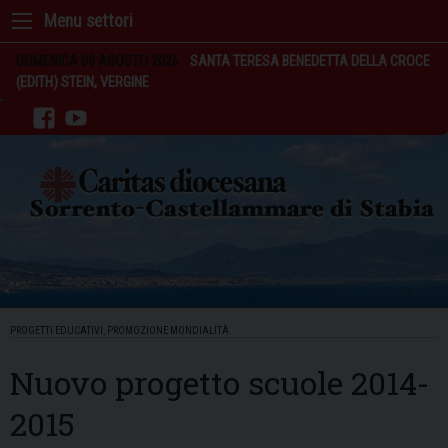
Skip
to
content
DOMENICA 09 AGOSTO 2026
SANTA TERESA BENEDETTA DELLA CROCE
(EDITH) STEIN, VERGINE
facebook
youtube
PROGETTI EDUCATIVI
,
PROMOZIONE MONDIALITÀ
Nuovo progetto scuole 2014-
2015