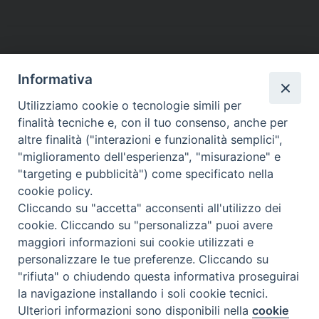
Informativa
Contatti
Utilizziamo cookie o tecnologie simili per
finalità tecniche e, con il tuo consenso, anche per
Sede Legale
Vico Sant’Anna 1 – 80053 Castellammare di Stabia (NA)
altre finalità ("interazioni e funzionalità semplici",
Sede Operativa
"miglioramento dell'esperienza", "misurazione" e
Via San Bartolomeo 72 – 80053 Castellammare di Stabia (NA)
"targeting e pubblicità") come specificato nella
* Tel. 081.870.17.02
cookie policy.
* Cell. 331.50.59.943
Cliccando su "accetta" acconsenti all'utilizzo dei
* Fax 081.39.01.803
cookie. Cliccando su "personalizza" puoi avere
*mail:
segreteria@caritasdiocesanasorrento.it
maggiori informazioni sui cookie utilizzati e
personalizzare le tue preferenze. Cliccando su
"rifiuta" o chiudendo questa informativa proseguirai
Caritas diocesana Sorrento-Castellammare di Stabia
la navigazione installando i soli cookie tecnici.
COPYRIGHT ©2013-2019
Ulteriori informazioni sono disponibili nella
cookie
Preferenze Cookie