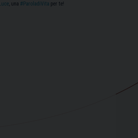
Luce
, una
#ParoladiVita
per te!