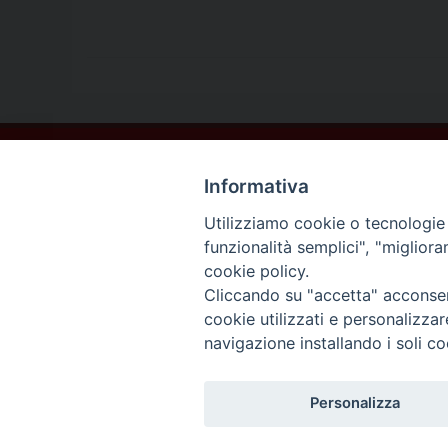
Contatti
Informativa
Sede Legale
Vico Sant’Anna 1 – 80053 Castellammare di Stabia (NA)
Utilizziamo cookie o tecnologie s
Sede Operativa
funzionalità semplici", "miglior
Via San Bartolomeo 72 – 80053 Castellammare di Stabia (NA)
cookie policy.
* Tel. 081.870.17.02
Cliccando su "accetta" acconsent
* Cell. 331.50.59.943
cookie utilizzati e personalizza
* Fax 081.39.01.803
navigazione installando i soli co
*mail:
segreteria@caritasdiocesanasorrento.it
Personalizza
Caritas diocesana Sorrento-Cast