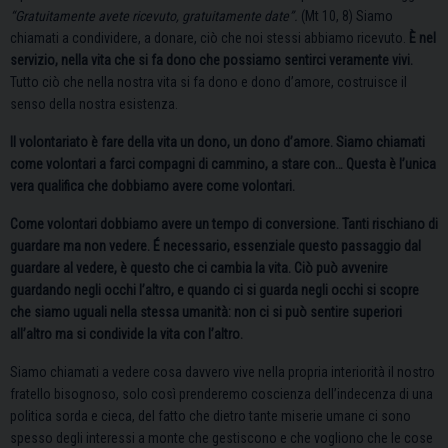
“Gratuitamente avete ricevuto, gratuitamente date”.
(Mt 10, 8) Siamo
chiamati a condividere, a donare, ciò che noi stessi abbiamo ricevuto.
È nel
servizio, nella vita che si fa dono che possiamo sentirci veramente vivi.
Tutto ciò che nella nostra vita si fa dono e dono d’amore, costruisce il
senso della nostra esistenza.
Il volontariato è fare della vita un dono, un dono d’amore. Siamo chiamati
come volontari a farci compagni di cammino, a stare con… Questa è l’unica
vera qualifica che dobbiamo avere come volontari.
Come volontari dobbiamo avere un tempo di conversione. Tanti rischiano di
guardare ma non vedere. É necessario, essenziale questo passaggio dal
guardare al vedere, è questo che ci cambia la vita. Ciò può avvenire
guardando negli occhi l’altro, e quando ci si guarda negli occhi si scopre
che siamo uguali nella stessa umanità: non ci si può sentire superiori
all’altro ma si condivide la vita con l’altro.
Siamo chiamati a vedere cosa davvero vive nella propria interiorità il nostro
fratello bisognoso, solo così prenderemo coscienza dell’indecenza di una
politica sorda e cieca, del fatto che dietro tante miserie umane ci sono
spesso degli interessi a monte che gestiscono e che vogliono che le cose