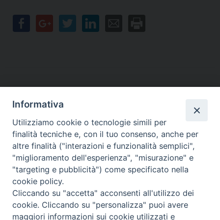
Informativa
Contatti
Utilizziamo cookie o tecnologie simili per
finalità tecniche e, con il tuo consenso, anche per
Sede Legale
Vico Sant’Anna 1 – 80053 Castellammare di Stabia (NA)
altre finalità ("interazioni e funzionalità semplici",
Sede Operativa
"miglioramento dell'esperienza", "misurazione" e
Via San Bartolomeo 72 – 80053 Castellammare di Stabia (NA)
"targeting e pubblicità") come specificato nella
* Tel. 081.870.17.02
cookie policy.
* Cell. 331.50.59.943
Cliccando su "accetta" acconsenti all'utilizzo dei
* Fax 081.39.01.803
cookie. Cliccando su "personalizza" puoi avere
*mail:
segreteria@caritasdiocesanasorrento.it
maggiori informazioni sui cookie utilizzati e