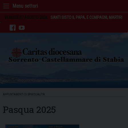
Skip
to
content
VENERDÌ 07 AGOSTO 2026
SANTI SISTO II, PAPA, E COMPAGNI, MARTIRI
facebook
youtube
APPUNTAMENTI DI SPIRITUALITÀ
Pasqua 2025