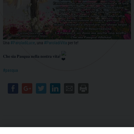
Una
#ParoladiLuce
, una
#ParoladiVita
per te!
𝐂𝐡𝐞 𝐬𝐢𝐚 𝐏𝐚𝐬𝐪𝐮𝐚 𝐧𝐞𝐥𝐥𝐚 𝐧𝐨𝐬𝐭𝐫𝐚 𝐯𝐢𝐭𝐚!
#pasqua