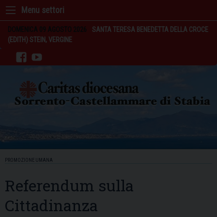
Skip
to
content
DOMENICA 09 AGOSTO 2026
SANTA TERESA BENEDETTA DELLA CROCE
(EDITH) STEIN, VERGINE
facebook
youtube
PROMOZIONE UMANA
Referendum sulla
Cittadinanza