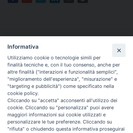
Informativa
Contatti
Utilizziamo cookie o tecnologie simili per
finalità tecniche e, con il tuo consenso, anche per
Sede Legale
Vico Sant’Anna 1 – 80053 Castellammare di Stabia (NA)
altre finalità ("interazioni e funzionalità semplici",
Sede Operativa
"miglioramento dell'esperienza", "misurazione" e
Via San Bartolomeo 72 – 80053 Castellammare di Stabia (NA)
"targeting e pubblicità") come specificato nella
* Tel. 081.870.17.02
cookie policy.
* Cell. 331.50.59.943
Cliccando su "accetta" acconsenti all'utilizzo dei
* Fax 081.39.01.803
cookie. Cliccando su "personalizza" puoi avere
*mail:
segreteria@caritasdiocesanasorrento.it
maggiori informazioni sui cookie utilizzati e
personalizzare le tue preferenze. Cliccando su
"rifiuta" o chiudendo questa informativa proseguirai
Caritas diocesana Sorrento-Castellammare di Stabia