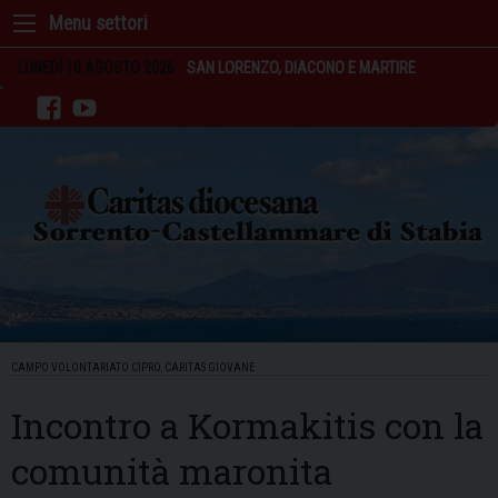
Skip
to
content
LUNEDÌ 10 AGOSTO 2026
SAN LORENZO, DIACONO E MARTIRE
facebook
youtube
CAMPO VOLONTARIATO CIPRO
,
CARITAS GIOVANE
Incontro a Kormakitis con la
comunità maronita