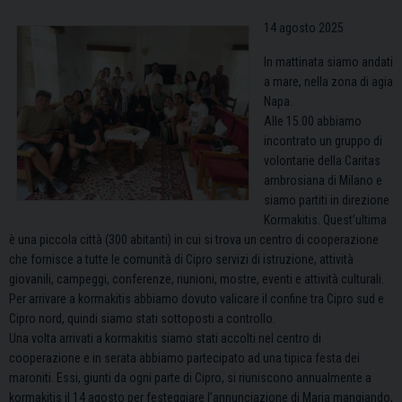
14 agosto 2025
In mattinata siamo andati
a mare, nella zona di agia
Napa.
Alle 15.00 abbiamo
incontrato un gruppo di
volontarie della Caritas
ambrosiana di Milano e
siamo partiti in direzione
Kormakitis. Quest’ultima
è una piccola città (300 abitanti) in cui si trova un centro di cooperazione
che fornisce a tutte le comunità di Cipro servizi di istruzione, attività
giovanili, campeggi, conferenze, riunioni, mostre, eventi e attività culturali.
Per arrivare a kormakitis abbiamo dovuto valicare il confine tra Cipro sud e
Cipro nord, quindi siamo stati sottoposti a controllo.
Una volta arrivati a kormakitis siamo stati accolti nel centro di
cooperazione e in serata abbiamo partecipato ad una tipica festa dei
maroniti. Essi, giunti da ogni parte di Cipro, si riuniscono annualmente a
kormakitis il 14 agosto per festeggiare l’annunciazione di Maria mangiando,