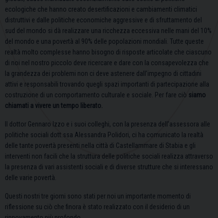
ecologiche che hanno creato desertificazioni e cambiamenti climatici
distruttivi e dalle politiche economiche aggressive e di sfruttamento del
sud del mondo si dà realizzare una ricchezza eccessiva nelle mani del 10%
del mondo e una povertà al 90% delle popolazioni mondiali. Tutte queste
realtà molto complesse hanno bisogno di risposte articolate che ciascuno
di noi nel nostro piccolo deve ricercare e dare con la consapevolezza che
la grandezza dei problemi non ci deve astenere dall’impegno di cittadini
attivi e responsabili trovando quegli spazi importanti di partecipazione alla
costruzione di un comportamento culturale e sociale. Per fare ciò
siamo
chiamati a vivere un tempo liberato.
Il dottor Gennaro Izzo e i suoi colleghi, con la presenza dell’assessora alle
politiche sociali dott.ssa Alessandra Polidori, ci ha comunicato la realtà
delle tante povertà presenti nella città di Castellammare di Stabia e gli
interventi non facili che la struttura delle politiche sociali realizza attraverso
la presenza di vari assistenti sociali e di diverse strutture che si interessano
delle varie povertà.
Questi nostri tre giorni sono stati per noi un importante momento di
riflessione su ciò che finora è stato realizzato con il desiderio di un
rinnovamento più profondo.