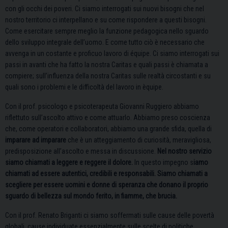
con gli occhi dei poveri. Ci siamo interrogati sui nuovi bisogni che nel
nostro territorio ci interpellano e su come rispondere a questi bisogni.
Come esercitare sempre meglio la funzione pedagogica nello sguardo
dello sviluppo integrale dell’uomo. E come tutto ciò è necessario che
avvenga in un costante e proficuo lavoro di équipe. Ci siamo interrogati sui
passi in avanti che ha fatto la nostra Caritas e quali passi è chiamata a
compiere; sull’influenza della nostra Caritas sulle realtà circostanti e su
quali sono i problemi e le difficoltà del lavoro in èquipe.
Con il prof. psicologo e psicoterapeuta Giovanni Ruggiero abbiamo
riflettuto sull’ascolto attivo e come attuarlo. Abbiamo preso coscienza
che, come operatori e collaboratori, abbiamo una grande sfida, quella di
imparare ad imparare
che è un atteggiamento di curiosità, meravigliosa,
predisposizione all’ascolto e messa in discussione.
Nel nostro servizio
siamo chiamati a leggere e reggere il dolore.
In questo impegno s
iamo
chiamati ad essere autentici, credibili e responsabili. Siamo chiamati a
scegliere per essere uomini e donne di speranza che donano il proprio
sguardo di bellezza sul mondo ferito, in fiamme, che brucia.
Con il prof. Renato Briganti ci siamo soffermati sulle cause delle povertà
globali, cause individuate essenzialmente sulle scelte di politiche