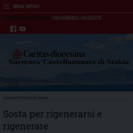
Skip
to
content
SABATO 08 AGOSTO 2026
SAN DOMENICO, SACERDOTE
facebook
youtube
CONVEGNI
,
PROMOZIONE UMANA
Sosta per rigenerarsi e
rigenerare