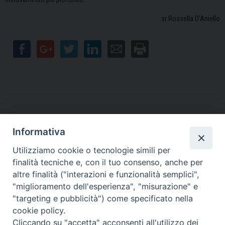
sr Rossella D’Aniello
Informativa
Contatti
Utilizziamo cookie o tecnologie simili per
finalità tecniche e, con il tuo consenso, anche per
Sede Legale
Vico Sant’Anna 1 – 80053 Castellammare di Stabia (NA)
altre finalità ("interazioni e funzionalità semplici",
Sede Operativa
"miglioramento dell'esperienza", "misurazione" e
Via San Bartolomeo 72 – 80053 Castellammare di Stabia (NA)
"targeting e pubblicità") come specificato nella
* Tel. 081.870.17.02
cookie policy.
* Cell. 331.50.59.943
Cliccando su "accetta" acconsenti all'utilizzo dei