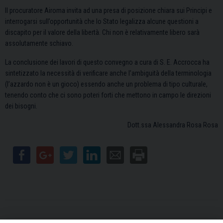
Il procuratore Airoma invita ad una presa di posizione chiara sui Principi e
interrogarsi sull’opportunità che lo Stato legalizza alcune questioni a
discapito per il valore della libertà. Chi non è relativamente libero sarà
assolutamente schiavo.
La conclusione dei lavori di questo convegno a cura di S. E. Accrocca ha
sintetizzato la necessità di verificare anche l’ambiguità della terminologia
(l’azzardo non è un gioco) essendo anche un problema di tipo culturale,
tenendo conto che ci sono poteri forti che mettono in campo le direzioni
dei bisogni.
Dott.ssa Alessandra Rosa Rosa