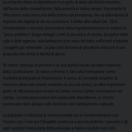
La richiesta dietro la dipendenza è un grido di aiuto dal dolore emotivo,
dall’ansia della competizione, dalla povertà in senso ampio. Importante la
riflessione sulla necessità della norma sanzionatoria, che va dalla libertà di
impresa alla dignità di chi ne usufruisce. Il diritto alla salute (art. 32) è
fondamentale e non può prescindere dalla regolamentazione in materia di
“gioco pubblico” (legge delega). Limiti di giocata e di vincita, discipline delle
sale e delle agenzie, autolimitazioni non sono del tutto sufficienti a tutelare
i soggetti più vulnerabili. La play card (tessera di giocatore virtuoso) è una
proposta che limita la libertà di gioco.
Al centro i principi, le persone e la sua dignità basati sui valori espressi
dalla Costituzione. Un rilievo estremo è dato alla Formazione come
modalità privilegiata di Prevenzione. Il senso di comunità smarrito, le
relazioni sfilacciate (meno evidente nei piccoli centri), un altro importante
punto di riflessione può essere la Caritas come il primo osservatore sul
campo. La sola repressione non basta nelle dipendenze, lo sforzo
necessario deve andare nella direzione del cambiamento culturale.
La ludopatia si intreccia al sistema penale per le compromissioni con
l’usura e poi i reati per l’illegalità connessa a queste pratiche. I pensieri e gli
agiti suicidari fanno parte della patologia e hanno ricadute non solo