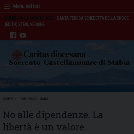
Skip
to
content
DOMENICA 09 AGOSTO 2026
SANTA TERESA BENEDETTA DELLA CROCE
(EDITH) STEIN, VERGINE
facebook
youtube
CONVEGNI
,
PROMOZIONE UMANA
No alle dipendenze. La
libertà è un valore.