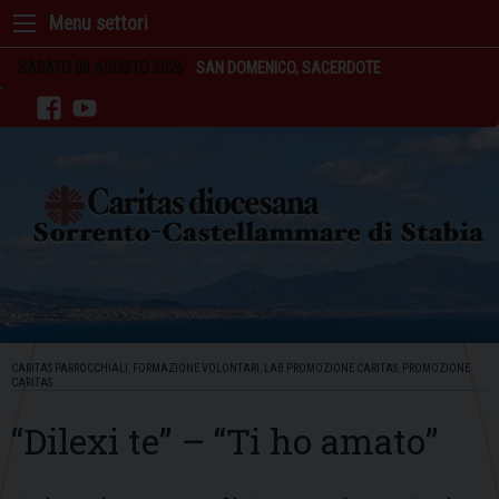
Skip
to
content
SABATO 08 AGOSTO 2026
SAN DOMENICO, SACERDOTE
facebook
youtube
CARITAS PARROCCHIALI
,
FORMAZIONE VOLONTARI
,
LAB PROMOZIONE CARITAS
,
PROMOZIONE
CARITAS
“Dilexi te” – “Ti ho amato”