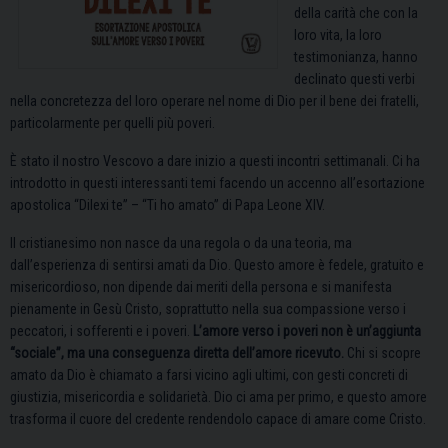
della carità che con la
loro vita, la loro
testimonianza, hanno
declinato questi verbi
nella concretezza del loro operare nel nome di Dio per il bene dei fratelli,
particolarmente per quelli più poveri.
È stato il nostro Vescovo a dare inizio a questi incontri settimanali. Ci ha
introdotto in questi interessanti temi facendo un accenno all’esortazione
apostolica “Dilexi te” – “Ti ho amato” di Papa Leone XIV.
Il cristianesimo non nasce da una regola o da una teoria, ma
dall’esperienza di sentirsi amati da Dio. Questo amore è fedele, gratuito e
misericordioso, non dipende dai meriti della persona e si manifesta
pienamente in Gesù Cristo, soprattutto nella sua compassione verso i
peccatori, i sofferenti e i poveri.
L’amore verso i poveri non è un’aggiunta
“sociale”, ma una conseguenza diretta dell’amore ricevuto.
Chi si scopre
amato da Dio è chiamato a farsi vicino agli ultimi, con gesti concreti di
giustizia, misericordia e solidarietà. Dio ci ama per primo, e questo amore
trasforma il cuore del credente rendendolo capace di amare come Cristo.