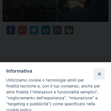
Informativa
Contatti
Utilizziamo cookie o tecnologie simili per
finalità tecniche e, con il tuo consenso, anche per
Sede Legale
Vico Sant’Anna 1 – 80053 Castellammare di Stabia (NA)
altre finalità ("interazioni e funzionalità semplici",
Sede Operativa
"miglioramento dell'esperienza", "misurazione" e
Via San Bartolomeo 72 – 80053 Castellammare di Stabia (NA)
"targeting e pubblicità") come specificato nella
* Tel. 081.870.17.02
cookie policy.