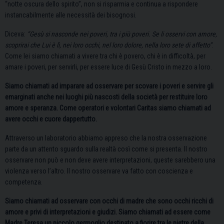
“notte oscura dello spirito”, non si risparmia e continua a rispondere
instancabilmente alle necessità dei bisognosi.
Diceva:
“Gesù si nasconde nei poveri, tra i più poveri. Se li osservi con amore,
scoprirai che Lui è lì, nei loro occhi, nel loro dolore, nella loro sete di affetto”
.
Come lei siamo chiamati a vivere tra chi è povero, chi è in difficoltà, per
amare i poveri, per servirli, per essere luce di Gesù Cristo in mezzo a loro.
Siamo chiamati ad imparare ad osservare per scovare i poveri e servire gli
emarginati anche nei luoghi più nascosti della società per restituire loro
amore e speranza. Come operatori e volontari Caritas siamo chiamati ad
avere occhi e cuore dappertutto.
Attraverso un laboratorio abbiamo appreso che la nostra osservazione
parte da un attento sguardo sulla realtà così come si presenta. Il nostro
osservare non può e non deve avere interpretazioni, queste sarebbero una
violenza verso l’altro. Il nostro osservare va fatto con coscienza e
competenza.
Siamo chiamati ad osservare con occhi di madre che sono occhi ricchi di
amore e privi di interpretazioni e giudizi. Siamo chiamati ad essere come
Madre Teresa un piccolo germoglio destinato a fiorire tra le pietre della