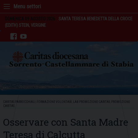
Skip
to
content
DOMENICA 09 AGOSTO 2026
SANTA TERESA BENEDETTA DELLA CROCE
(EDITH) STEIN, VERGINE
facebook
youtube
CARITAS PARROCCHIALI
,
FORMAZIONE VOLONTARI
,
LAB PROMOZIONE CARITAS
,
PROMOZIONE
CARITAS
Osservare con Santa Madre
Teresa di Calcutta