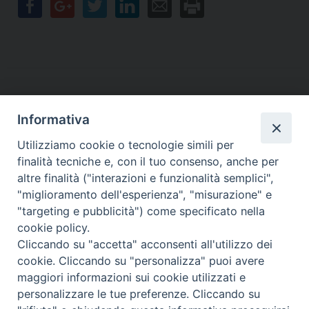
Informativa
Contatti
Utilizziamo cookie o tecnologie simili per
finalità tecniche e, con il tuo consenso, anche per
Sede Legale
Vico Sant’Anna 1 – 80053 Castellammare di Stabia (NA)
altre finalità ("interazioni e funzionalità semplici",
Sede Operativa
"miglioramento dell'esperienza", "misurazione" e
Via San Bartolomeo 72 – 80053 Castellammare di Stabia (NA)
"targeting e pubblicità") come specificato nella
* Tel. 081.870.17.02
cookie policy.
* Cell. 331.50.59.943
Cliccando su "accetta" acconsenti all'utilizzo dei
* Fax 081.39.01.803
cookie. Cliccando su "personalizza" puoi avere
*mail:
segreteria@caritasdiocesanasorrento.it
maggiori informazioni sui cookie utilizzati e
personalizzare le tue preferenze. Cliccando su