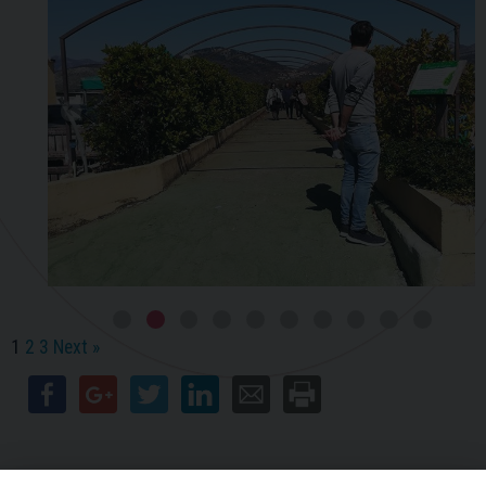
1
2
3
Next »