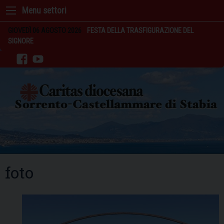
Skip
to
content
GIOVEDÌ 06 AGOSTO 2026
FESTA DELLA TRASFIGURAZIONE DEL
SIGNORE
facebook
youtube
foto