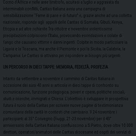
Corno d’Africa e nelle aree limitrofe, acuitasi a luglio e aggravata da
interminabili conflitti, Caritas Italiana avvia una campagna di
sensibilizzazione “Fame di pane e di futuro” e, grazie anche ad una colletta
nazionale, risponde agli appelli delle Caritas di Somalia, Gibuti, Kenya,
Etiopia e ad altre richieste Tra ottobre e novembre violentissime
precipitazioni colpiscono l’Italia, provocando esondazioni e colate di
fango che causano vittime e danni ingenti. Colpite in modo particolare la
Liguria e la Toscana, ma anche il Piemonte e poi la Sicilia, la Calabria, la
Campania. Le Caritas si attivano per rispondere ai bisogni più urgenti.
UN PERCORSO IN DIECI TAPPE: MEMORIA, FEDELTÀ, PROFEZIA
Intanto da settembre a novembre il cammino di Caritas Italiana in
occasione dei suoi 40 anni si articola in dieci tappe di confronto su
comunicazione, funzione pedagogica, poveri e opere, politiche sociali,
studi e ricerche, immigrati e Chiesa. L’obiettivo è sviluppare in prospettiva
futura il ruolo della Caritas per scrivere nuove pagine di testimonianza
comunitaria della carità in contesti che cambiano. Il 24 novembre i
partecipanti al 35° Convegno (Fiuggi, 21-23 novembre) per il 40°
anniversario della Caritas Italiana confluiscono a S.Pietro, dove oltre 10.000
direttori, operatori/animatori delle Caritas diocesane ed ospiti dei servizi di