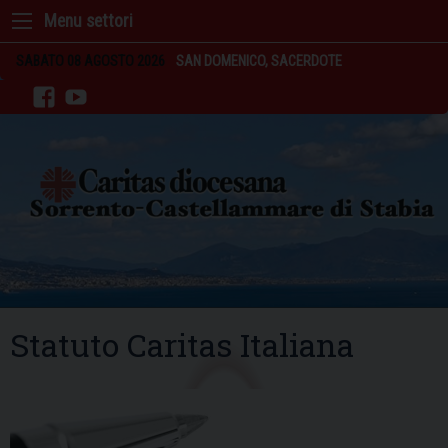
Skip
to
content
SABATO 08 AGOSTO 2026
SAN DOMENICO, SACERDOTE
facebook
youtube
Statuto Caritas Italiana