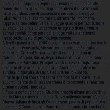
d’asilo a chi fugge da regimi oppressivi e, più in generale, il
fenomeno immigrazione. Di grande rilievo il dibattito sul
futuro di obiezione di coscienza e servizio civile dopo
l’abolizione della leva militare e, altrettanto importanti,
l’approvazione definitiva della Legge quadro per l’istituzione
su scala nazionale di un servizio integrato di interventi e
servizi sociali, come pure della legge volta a sostenere
l’associazionismo di promozione sociale.
A livello planetario, il 2000 è segnato da eventi significativi: le
alluvioni in Venezuela, Mozambico e golfo del Bengala, la
siccità nel Corno d’Africa, i violenti conflitti interni in
Colombia, Angola, Sudan, Repubblica democratica del Congo,
Indonesia e Palestina. Prospettive di ripresa si registrano
invece in altre aree del pianeta: in America centrale e in
Turchia, in Somalia, in Etiopia ed Eritrea, in Ruanda.
In tutte queste aree Caritas Italiana non fa mancare il suo
apporto, cercando di tessere trame di prossimità e relazioni
umane e sociali rinnovate.
Il Papa, a conclusione del Giubileo, traccia alcune prospettive
per la Chiesa universale con la “Novo millennio ineunte”, e la
Chiesa italiana delinea gli Orientamenti pastorali per il nuovo
decennio (“Comunicare il Vangelo in un mondo che cambia”).