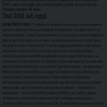
2011, anno europeo del volontariato e anno in cui Caritas
Italiana compie 40 anni.
Dal 2011 ad oggi
CATASTROFI E CRISI
L’11 marzo un violentissimo sisma con conseguente
tsunami colpisce l’area nord orientale del Giappone, con danni anche ad
impianti nucleari. Caritas Italiana interviene a sostegno di Caritas Giappone
Intanto gli effetti della crisi si fanno sempre più evidenti nel nostro Paese.
Accanto ai servizi “tradizionali”, il monitoraggio permanente delle attività
diocesane contro la crisi economica, promosso da Caritas Italiana,
evidenzia la presenza di 806 progettualità, sorte negli ultimi tre anni, per
sostenere in modo specifico le famiglie e le piccole imprese. In estate due
ulteriori grandi emergenze. Da un lato la “primavera araba”, che infiamma il
Medio Oriente e il Nord Africa, a seguire la siccità nel Corno d’Africa che
colpisce oltre 12 milioni di persone. Caritas Italiana sin dall’inizio
dell’emergenza in Nord Africa intraprende una fitta interlocuzione a livello
istituzionale, sia in riferimento alla questione sbarchi – soprattutto a
Lampedusa – che al tema dell’accoglienza diffusa sui territori, grazie
all’attivazione delle Caritas diocesane. Nel contempo avvia azioni a
sostegno delle Caritas dei Paesi coinvolti. Quanto all’emergenza siccità nel