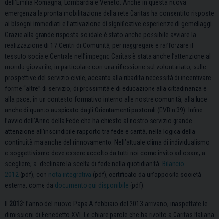
dell’Emilia Romagna, Lombardia e Veneto. Anche in questa nuova
emergenza la pronta mobilitazione della rete Caritas ha consentito risposte
ai bisogni immediati e l’attivazione di significative esperienze di gemellaggi.
Grazie alla grande risposta solidale è stato anche possibile avviare la
realizzazione di 17 Centri di Comunità, per riaggregare e rafforzare il
tessuto sociale.Centrale nell’impegno Caritas è stata anche l’attenzione al
mondo giovanile, in particolare con una riflessione sul volontariato, sulle
prospettive del servizio civile, accanto alla ribadita necessità di incentivare
forme “altre” di servizio, di prossimità e di educazione alla cittadinanza e
alla pace, in un contesto formativo interno alle nostre comunità, alla luce
anche di quanto auspicato dagli Orientamenti pastorali (EVB n.39). Infine
l’avvio dell’Anno della Fede che ha chiesto al nostro servizio grande
attenzione all’inscindibile rapporto tra fede e carità, nella logica della
continuità ma anche del rinnovamento. Nell’attuale clima di individualismo
e soggettivismo deve essere accolto da tutti noi come invito ad osare, a
scegliere, a declinare la scelta di fede nella quotidianità.
Bilancio
2012
(pdf), con
nota integrativa
(pdf), certificato da un’apposita società
esterna, come da
documento qui disponibile
(pdf).
Il
2013
: l’anno del nuovo Papa A febbraio del 2013 arrivano, inaspettate le
dimissioni di Benedetto XVI. Le chiare parole che ha rivolto a Caritas Italiana