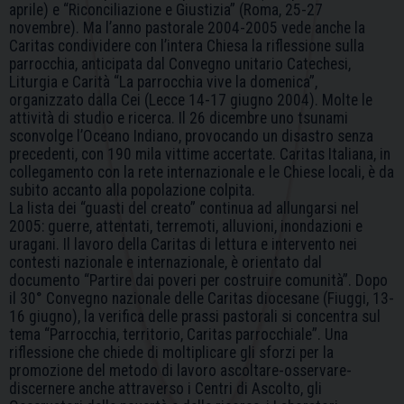
aprile) e “Riconciliazione e Giustizia” (Roma, 25-27
novembre). Ma l’anno pastorale 2004-2005 vede anche la
Caritas condividere con l’intera Chiesa la riflessione sulla
parrocchia, anticipata dal Convegno unitario Catechesi,
Liturgia e Carità “La parrocchia vive la domenica”,
organizzato dalla Cei (Lecce 14-17 giugno 2004). Molte le
attività di studio e ricerca. Il 26 dicembre uno tsunami
sconvolge l’Oceano Indiano, provocando un disastro senza
precedenti, con 190 mila vittime accertate. Caritas Italiana, in
collegamento con la rete internazionale e le Chiese locali, è da
subito accanto alla popolazione colpita.
La lista dei “guasti del creato” continua ad allungarsi nel
2005: guerre, attentati, terremoti, alluvioni, inondazioni e
uragani. Il lavoro della Caritas di lettura e intervento nei
contesti nazionale e internazionale, è orientato dal
documento “Partire dai poveri per costruire comunità”. Dopo
il 30° Convegno nazionale delle Caritas diocesane (Fiuggi, 13-
16 giugno), la verifica delle prassi pastorali si concentra sul
tema “Parrocchia, territorio, Caritas parrocchiale”. Una
riflessione che chiede di moltiplicare gli sforzi per la
promozione del metodo di lavoro ascoltare-osservare-
discernere anche attraverso i Centri di Ascolto, gli