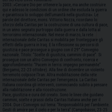
2003. «Cercare Dio per ottenere la pace, ma anche costruire
qui e adesso le condizioni di un ordine che escluda la guerra
e garantisca lo sviluppo dell’umanità nella giustizia». Le
parole del direttore, mons. Vittorio Nozza, ricordano lo
sforzo della Caritas per la costruzione di una cultura di pace,
in un anno segnato purtroppo dalla guerra e dalla lotta al
terrorismo internazionale. Nel mese di marzo, la rete
internazionale delle Caritas si mobilita per fronteggiare gli
effetti della guerra in Iraq. E la riflessione su percorsi di
giustizia e pace prosegue a giugno con il 29° Convegno
nazionale. Titolo: “Scelte di giustizia, cammini di pace”. Si
prosegue con un altro Convegno di confronto, ricerca e
approfondimento: “Pacem in terris: impegno permanente”
(Bergamo, 22-23 ottobre). Alla fine di dicembre un violento
terremoto colpisce l’Iran. Altra mobilitazione della rete
internazionale delle Caritas per l’emergenza. La Caritas
Italiana coordina gli interventi, cominciando subito a pensare
alla riabilitazione e alla ricostruzione.
Pace, giustizia e cura del creato. Sono le linee che guidano
cammini, scelte e prassi della Caritas Italiana anche per il
2004. Due i Convegni sul tema: “Responsabilità per l’ambiente.
Gesti di amore per il cielo e per la terra” (Campobasso, 23-25