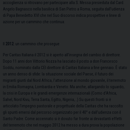
accoglienza si ritrovano per partecipare alla S. Messa presieduta dal Card.
Angelo Bagnasco nella basilica di San Pietro a Roma, seguita dall’udienza
di Papa Benedetto XVI che nel Suo discorso indica prospettive e linee di
azione per un cammino che continua.
Il
2012
: un cammino che prosegue
Per Caritas Italiana il 2012 si è aperto all’insegna del cambio di direttore.
Dopo 11 anni don Vittorio Nozza ha lasciato il posto a don Francesco
Soddu, nominato dalla CEI direttore di Caritas Italiana a fine gennaio. È stato
un anno denso di sfide: la situazione sociale del Paese, il futuro dei
migranti giunti dal Nord Africa, l’attenzione al mondo giovanile, il terremoto
in Emilia Romagna, Lombardia e Veneto. Ma anche, allargando lo sguardo,
la crisi in Europa e le grandi emergenze internazionali (Corno d’Africa,
Sahel, Nord Kivu, Terra Santa, Egitto, Nigeria,…) Su questi fronti si è
articolato l’impegno pastorale e progettuale della Caritas che ha raccolto
gli spunti emersi dal percorso organizzato per il 40° e dall’udienza con il
Santo Padre. Come accennato si è dovuto far fronte ai devastanti effetti
del terremoto che nel maggio 2012 ha messo a dura prova la popolazione