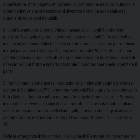
condivisione. Altro aspetto importante la costituzione della Consulta delle
opere caritative e assistenziali (poi diventata Consulta ecclesiale degli
organismi socio-assistenziali).
Gli anni Novanta sono, per la Chiesa italiana, quelli degli Orientamenti
pastorali “Evangelizzazione e testimonianza della carità”. Tra gli obiettivi
indicati nel decennio dalla Cei c’è la costituzione della Caritas parrocchiale
in ogni parrocchia. La Caritas Italiana, nel corso del ’94, effettua un “anno
sabatico”; la riduzione delle attività ordinarie consente un intenso lavoro di
riflessione il cui frutto è la Carta pastorale “Lo riconobbero nello spezzare il
pane”.
Si moltiplicano le emergenze internazionali e i relativi impegni e presenze:
ciclone in Bangladesh (’91), smembramento dell’ex-Jugoslavia e violenze in
tutti i Balcani, Ruanda e intera regione africana dei Grandi Laghi. In Somalia,
in uno degli interventi più significativi condotti all’estero da Caritas Italiana,
alcuni armati uccidono Graziella Fumagalli, il medico che dirige il servizio
antitubercolare, e feriscono il biologo Francesco Andreoli: è il 22 ottobre
’95.
Varie le emergenze in Italia, tra cui l’alluvione in Piemonte nel novembre ’94,