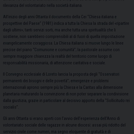
rilevanza del volontariato nella società italiana.
All’inizio degli anni Ottanta il documento della Cei “Chiesa italiana e
prospettive del Paese” (1981) indica a tutta la Chiesa la strada del «ripartire
dagli ultimi»; tanti servizi sorti, ma anche tutta una spiritualità che li
sostiene, non sarebbero comprensibili al di fuori di quella impostazione
evangelicamente coraggiosa. La Chiesa italiana si muove lungo le linee
precise del piano “Comunione e comunità”; la pastorale assume con
sempre maggiore chiarezza la realtà del territorio come luogo di
responsabilità missionaria, di attenzione caritativa e sociale.
Il Convegno ecclesiale di Loreto lancia la proposta degli “Osservatori
permanenti dei bisogni e delle povertà”; emergenze e problemi
internazionali aprono sempre più la Chiesa e la Caritas alla dimensione
planetaria maturando la convinzione di non poter separare la condivisione
dalla giustizia, grazie in particolare al decisivo apporto della “Sollicitudo rei
socialis”.
Gli anni Ottanta si erano aperti con l’avvio dell’esperienza dell’Anno di
volontariato sociale delle ragazze in alcune diocesi: assai più ridotto del
servizio civile come numeri, ma segno eloquente di gratuità e di