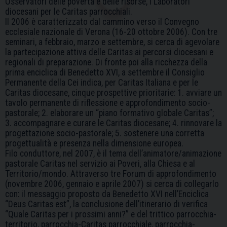
Osservatori delle povertà e delle risorse, i Laboratori
diocesani per le Caritas parrocchiali.
Il 2006 è caratterizzato dal cammino verso il Convegno
ecclesiale nazionale di Verona (16-20 ottobre 2006). Con tre
seminari, a febbraio, marzo e settembre, si cerca di agevolare
la partecipazione attiva delle Caritas ai percorsi diocesani e
regionali di preparazione. Di fronte poi alla ricchezza della
prima enciclica di Benedetto XVI, a settembre il Consiglio
Permanente della Cei indica, per Caritas Italiana e per le
Caritas diocesane, cinque prospettive prioritarie: 1. avviare un
tavolo permanente di riflessione e approfondimento socio-
pastorale; 2. elaborare un “piano formativo globale Caritas”;
3. accompagnare e curare le Caritas diocesane; 4. rinnovare la
progettazione socio-pastorale; 5. sostenere una corretta
progettualità e presenza nella dimensione europea.
Filo conduttore, nel 2007, è il tema dell’animatore/animazione
pastorale Caritas nel servizio ai Poveri, alla Chiesa e al
Territorio/mondo. Attraverso tre Forum di approfondimento
(novembre 2006, gennaio e aprile 2007) si cerca di collegarlo
con: il messaggio proposto da Benedetto XVI nell’Enciclica
“Deus Caritas est”, la conclusione dell’itinerario di verifica
“Quale Caritas per i prossimi anni?” e del trittico parrocchia-
territorio, parrocchia-Caritas parrocchiale, parrocchia-