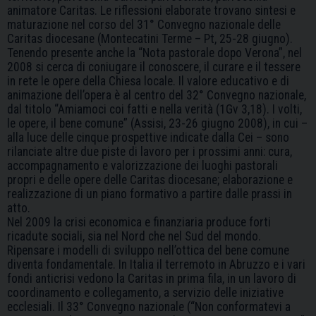
animatore Caritas. Le riflessioni elaborate trovano sintesi e
maturazione nel corso del 31° Convegno nazionale delle
Caritas diocesane (Montecatini Terme – Pt, 25-28 giugno).
Tenendo presente anche la “Nota pastorale dopo Verona”, nel
2008 si cerca di coniugare il conoscere, il curare e il tessere
in rete le opere della Chiesa locale. Il valore educativo e di
animazione dell’opera è al centro del 32° Convegno nazionale,
dal titolo “Amiamoci coi fatti e nella verità (1Gv 3,18). I volti,
le opere, il bene comune” (Assisi, 23-26 giugno 2008), in cui –
alla luce delle cinque prospettive indicate dalla Cei – sono
rilanciate altre due piste di lavoro per i prossimi anni: cura,
accompagnamento e valorizzazione dei luoghi pastorali
propri e delle opere delle Caritas diocesane; elaborazione e
realizzazione di un piano formativo a partire dalle prassi in
atto.
Nel 2009 la crisi economica e finanziaria produce forti
ricadute sociali, sia nel Nord che nel Sud del mondo.
Ripensare i modelli di sviluppo nell’ottica del bene comune
diventa fondamentale. In Italia il terremoto in Abruzzo e i vari
fondi anticrisi vedono la Caritas in prima fila, in un lavoro di
coordinamento e collegamento, a servizio delle iniziative
ecclesiali. Il 33° Convegno nazionale (“Non conformatevi a