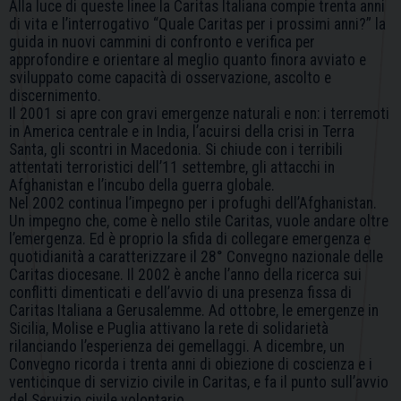
Alla luce di queste linee la Caritas Italiana compie trenta anni
di vita e l’interrogativo “Quale Caritas per i prossimi anni?” la
guida in nuovi cammini di confronto e verifica per
approfondire e orientare al meglio quanto finora avviato e
sviluppato come capacità di osservazione, ascolto e
discernimento.
Il 2001 si apre con gravi emergenze naturali e non: i terremoti
in America centrale e in India, l’acuirsi della crisi in Terra
Santa, gli scontri in Macedonia. Si chiude con i terribili
attentati terroristici dell’11 settembre, gli attacchi in
Afghanistan e l’incubo della guerra globale.
Nel 2002 continua l’impegno per i profughi dell’Afghanistan.
Un impegno che, come è nello stile Caritas, vuole andare oltre
l’emergenza. Ed è proprio la sfida di collegare emergenza e
quotidianità a caratterizzare il 28° Convegno nazionale delle
Caritas diocesane. Il 2002 è anche l’anno della ricerca sui
conflitti dimenticati e dell’avvio di una presenza fissa di
Caritas Italiana a Gerusalemme. Ad ottobre, le emergenze in
Sicilia, Molise e Puglia attivano la rete di solidarietà
rilanciando l’esperienza dei gemellaggi. A dicembre, un
Convegno ricorda i trenta anni di obiezione di coscienza e i
venticinque di servizio civile in Caritas, e fa il punto sull’avvio
del Servizio civile volontario.