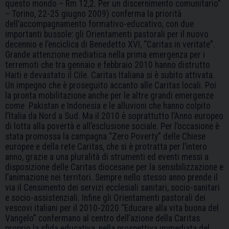
questo mondo – Rm 12,2. Per un discernimento comunitario”
– Torino, 22-25 giugno 2009) conferma la priorità
dell’accompagnamento formativo-educativo, con due
importanti bussole: gli Orientamenti pastorali per il nuovo
decennio e l’enciclica di Benedetto XVI, “Caritas in veritate”.
Grande attenzione mediatica nella prima emergenza per i
terremoti che tra gennaio e febbraio 2010 hanno distrutto
Haiti e devastato il Cile. Caritas Italiana si è subito attivata.
Un impegno che è proseguito accanto alle Caritas locali. Poi
la pronta mobilitazione anche per le altre grandi emergenze
come Pakistan e Indonesia e le alluvioni che hanno colpito
l’Italia da Nord a Sud. Ma il 2010 è soprattutto l’Anno europeo
di lotta alla povertà e all’esclusione sociale. Per l’occasione è
stata promossa la campagna “Zero Poverty” delle Chiese
europee e della rete Caritas, che si è protratta per l’intero
anno, grazie a una pluralità di strumenti ed eventi messi a
disposizione delle Caritas diocesane per la sensibilizzazione e
l’animazione nei territori. Sempre nello stesso anno prende il
via il Censimento dei servizi ecclesiali sanitari, socio-sanitari
e socio-assistenziali. Infine gli Orientamenti pastorali dei
vescovi italiani per il 2010-2020 “Educare alla vita buona del
Vangelo” confermano al centro dell’azione della Caritas
proprio la sfida educativa, nella prospettiva immediata del