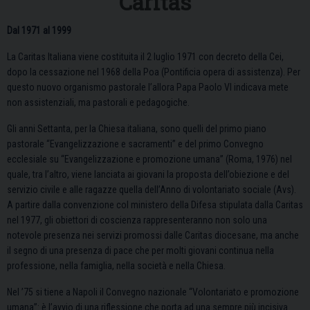
Caritas
Dal 1971 al 1999
La Caritas Italiana viene costituita il 2 luglio 1971 con decreto della Cei,
dopo la cessazione nel 1968 della Poa (Pontificia opera di assistenza). Per
questo nuovo organismo pastorale l’allora Papa Paolo VI indicava mete
non assistenziali, ma pastorali e pedagogiche.
Gli anni Settanta, per la Chiesa italiana, sono quelli del primo piano
pastorale “Evangelizzazione e sacramenti” e del primo Convegno
ecclesiale su “Evangelizzazione e promozione umana” (Roma, 1976) nel
quale, tra l’altro, viene lanciata ai giovani la proposta dell’obiezione e del
servizio civile e alle ragazze quella dell’Anno di volontariato sociale (Avs).
A partire dalla convenzione col ministero della Difesa stipulata dalla Caritas
nel 1977, gli obiettori di coscienza rappresenteranno non solo una
notevole presenza nei servizi promossi dalle Caritas diocesane, ma anche
il segno di una presenza di pace che per molti giovani continua nella
professione, nella famiglia, nella società e nella Chiesa.
Nel ’75 si tiene a Napoli il Convegno nazionale “Volontariato e promozione
umana”: è l’avvio di una riflessione che porta ad una sempre più incisiva