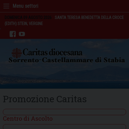
Skip
to
content
DOMENICA 09 AGOSTO 2026
SANTA TERESA BENEDETTA DELLA CROCE
(EDITH) STEIN, VERGINE
facebook
youtube
Promozione Caritas
Centro di Ascolto