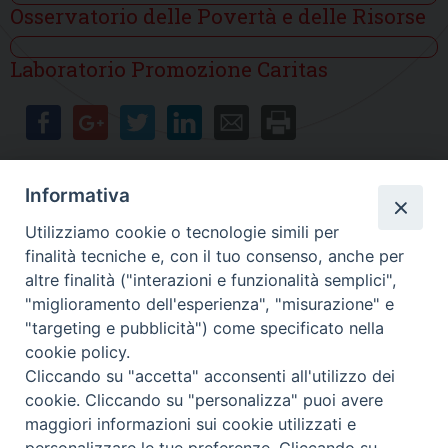
Osservatorio delle Povertà e delle Risorse
Laboratorio Promozione Caritas
Informativa
Contatti
Utilizziamo cookie o tecnologie simili per
finalità tecniche e, con il tuo consenso, anche per
Sede Legale
Vico Sant’Anna 1 – 80053 Castellammare di Stabia (NA)
altre finalità ("interazioni e funzionalità semplici",
Sede Operativa
"miglioramento dell'esperienza", "misurazione" e
Via San Bartolomeo 72 – 80053 Castellammare di Stabia (NA)
"targeting e pubblicità") come specificato nella
* Tel. 081.870.17.02
cookie policy.
* Cell. 331.50.59.943
Cliccando su "accetta" acconsenti all'utilizzo dei
* Fax 081.39.01.803
cookie. Cliccando su "personalizza" puoi avere
*mail:
segreteria@caritasdiocesanasorrento.it
maggiori informazioni sui cookie utilizzati e