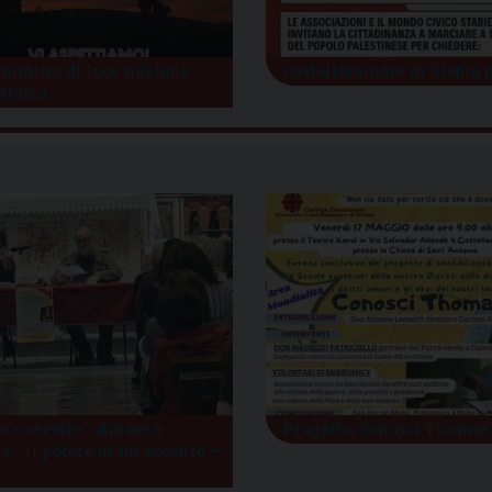
mmino di luce nel buio
Castellammare di Stabia 
 storia
 e servire… Amare è
Progetto: Conosci Thomas
re… il potere di un accento –