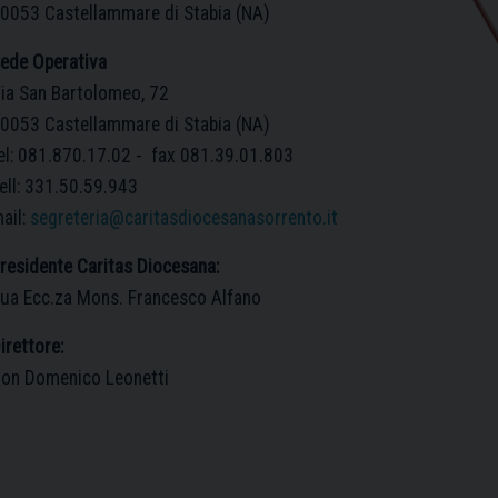
0053 Castellammare di Stabia (NA)
ede Operativa
ia San Bartolomeo, 72
0053 Castellammare di Stabia (NA)
el: 081.870.17.02 - fax 081.39.01.803
ell: 331.50.59.943
ail:
segreteria@caritasdiocesanasorrento.it
residente Caritas Diocesana:
CARITAS
 Giugno 2026
ua Ecc.za Mons. Francesco Alfano
Siate simpatici»: il Vescovo Fran
irettore:
on Domenico Leonetti
resenta il nuovo direttore della C