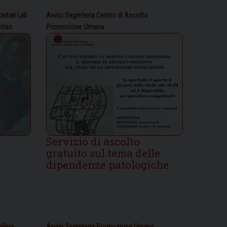
ntari
Lab
Avvisi Segreteria
Centro di Ascolto
itas
Promozione Umana
Servizio di ascolto
gratuito sul tema delle
dipendenze patologiche
llery
Avvisi Segreteria
Promozione Umana