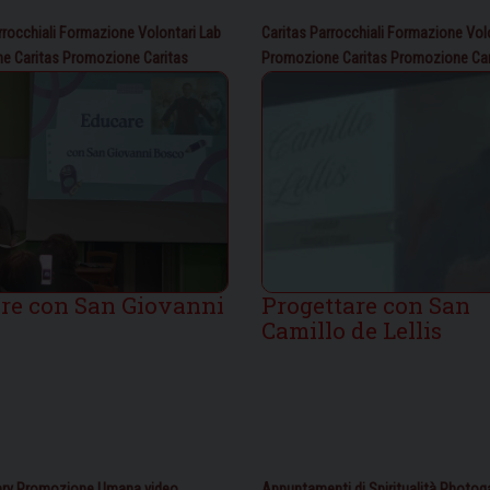
rrocchiali
Formazione Volontari
Lab
Caritas Parrocchiali
Formazione Volo
e Caritas
Promozione Caritas
Promozione Caritas
Promozione Car
re con San Giovanni
Progettare con San
Camillo de Lellis
ry
Promozione Umana
video
Appuntamenti di Spiritualità
Photoga