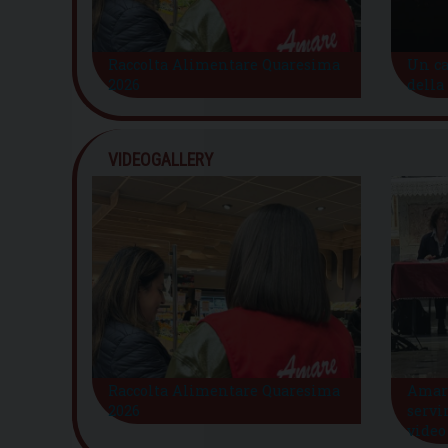
Raccolta Alimentare Quaresima
Un ca
2026
della
VIDEOGALLERY
Raccolta Alimentare Quaresima
Amare
2026
servi
video