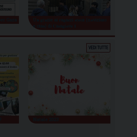
per Gaza
U𝐧 𝐠r𝐚z𝐢e a𝐢 𝐫a𝐠a𝐳z𝐢 𝐬c𝐨u𝐭 (n𝐨v𝐢z𝐢a𝐭o
e c𝐥a𝐧) d𝐢 𝐂a𝐬a𝐠i𝐨v𝐞 𝟏
VEDI TUTTE
?
Natale 2023