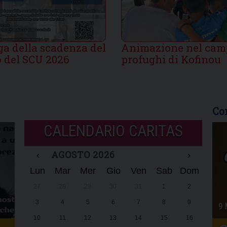
ga della scadenza del
Animazione nel cam
 del SCU 2026
profughi di Kofinou
Co
CALENDARIO CARITAS
AGOSTO 2026
‹
›
Lun
Mar
Mer
Gio
Ven
Sab
Dom
27
28
29
30
31
1
2
3
4
5
6
7
8
9
9 
10
11
12
13
14
15
16