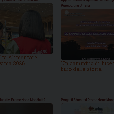
Promozione Umana
lta Alimentare
sima 2026
Un cammino di luce 
buio della storia
ducativi
Promozione Mondialità
Progetti Educativi
Promozione Mondi