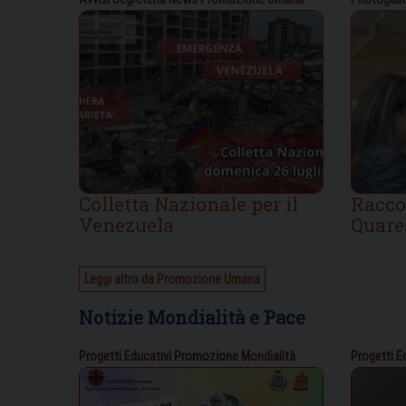
Colletta Nazionale per il
Racco
Venezuela
Quare
Leggi altro da Promozione Umana
Notizie Mondialità e Pace
Progetti Educativi
Promozione Mondialità
Progetti E