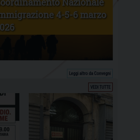
oordinamento Nazionale
mmigrazione 4-5-6 marzo
026
Leggi altro da Convegni
VEDI TUTTE