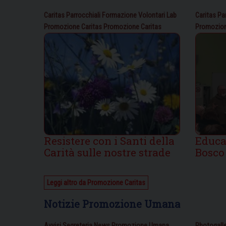
Caritas Parrocchiali
Formazione Volontari
Lab
Caritas Pa
Promozione Caritas
Promozione Caritas
Promozion
Resistere con i Santi della
Educa
Carità sulle nostre strade
Bosco
Leggi altro da Promozione Caritas
Notizie Promozione Umana
Avvisi Segreteria
News
Promozione Umana
Photogalle