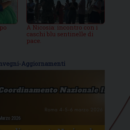
po
A Nicosia: incontro con i
caschi blu sentinelle di
pace.
nvegni-Aggiornamenti
Marzo 2026