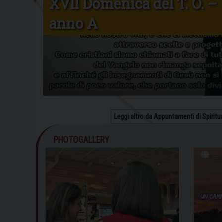
XVII Domenica del T. O. –
anno A
Leggi altro da Appuntamenti di Spiritua
PHOTOGALLERY