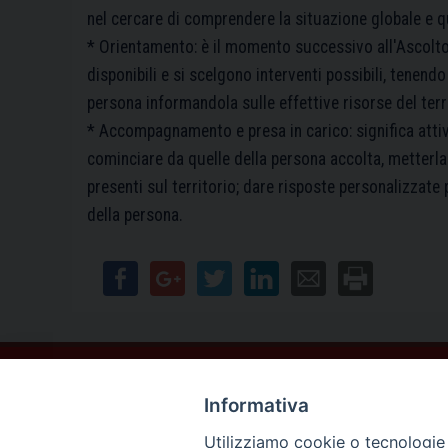
nel cercare di comprendere la situazione globale e qu
* Orientamento: è il momento successivo all'Ascolto
disponibili e si scelgono interventi possibili, tenendo
persona informandola sulle effettive risorse del terri
* Accompagnamento e presa in carico: significa attiva
cominciare da quelle della persona accolta, metterla 
presenti sul territorio; dare risposte personalizzat
della persona.
Contatti
Informativa
Sede Legale
Vico Sant’Anna 1 – 80053 Castellammare di Stabia (NA)
Utilizziamo cookie o tecnologie s