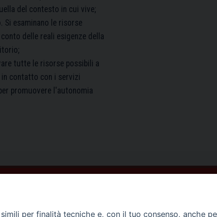
ella del contesto in cui vive;
. Si esaminano le risorse
 conto delle reali esigenze della
torio;
re tutte le risorse possibili a
in contatto con i servizi
e per promuovere l'autonomia
imili per finalità tecniche e, con il tuo consenso, anche per 