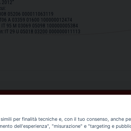
 2012”
ui:
 02008 05206 000011063119
: IT06 A 03359 01600 100000012474
an: IT 95 M 03069 05098 100000005384
ban: IT 29 U 05018 03200 000000011113
imili per finalità tecniche e, con il tuo consenso, anche per 
amento dell'esperienza", "misurazione" e "targeting e pubbli