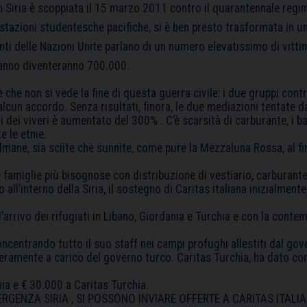
in Siria è scoppiata il 15 marzo 2011 contro il quarantennale regim
tazioni studentesche pacifiche, si è ben presto trasformata in un c
nti delle Nazioni Unite parlano di un numero elevatissimo di vitti
l’anno diventeranno 700.000.
 che non si vede la fine di questa guerra civile: i due gruppi contra
lcun accordo. Senza risultati, finora, le due mediazioni tentate da
i dei viveri è aumentato del 300% . C’è scarsità di carburante, i 
e le etnie.
mane, sia sciite che sunnite, come pure la Mezzaluna Rossa, al fi
e famiglie più bisognose con distribuzione di vestiario, carburante
o all’interno della Siria, il sostegno di Caritas italiana inizialment
rrivo dei rifugiati in Libano, Giordania e Turchia e con la conte
ncentrando tutto il suo staff nei campi profughi allestiti dal gov
 interamente a carico del governo turco. Caritas Turchia, ha dato co
nia e € 30.000 a Caritas Turchia.
ERGENZA SIRIA , SI POSSONO INVIARE OFFERTE A CARITAS ITAL