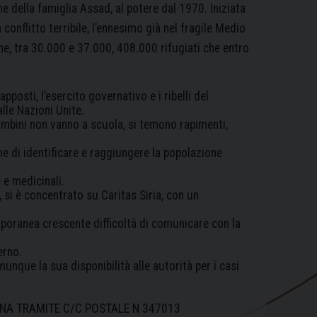
e della famiglia Assad, al potere dal 1970. Iniziata
onflitto terribile, l’ennesimo già nel fragile Medio
me, tra 30.000 e 37.000, 408.000 rifugiati che entro
pposti, l’esercito governativo e i ribelli del
lle Nazioni Unite.
bambini non vanno a scuola, si temono rapimenti,
ne di identificare e raggiungere la popolazione
 e medicinali.
e, si è concentrato su Caritas Siria, con un
mporanea crescente difficoltà di comunicare con la
erno.
munque la sua disponibilità alle autorità per i casi
IANA TRAMITE C/C POSTALE N 347013