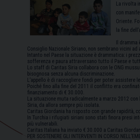
La rivolta 
con manifes
Oriente. Fo
la fine del
Il dramma è
Consiglio Nazionale Siriano, non sembrano vicini ad a
Intanto nel Paese la situazione è drammatica: i prezz
sofferenza e paura attraversano tutto il Paese e tutt
Lo staff di Caritas Siria collabora con le ONG mussul
bisognosa senza alcuna discriminazione.
L’appello è di raccogliere fondi per poter assistere l
Poiché fino alla fine del 2011 il conflitto era confinat
finanziamento di € 30.000.
La situazione muta radicalmente a marzo 2012 con l’a
Siria, da allora sempre più isolata.
Caritas Giordania ha risposto con grande rapidità, co
In Turchia i rifugiati siriani sono stati finora presi
più vulnerabili.
Caritas Italiana ha inviato € 30.000 a Caritas Giorda
PER SOSTENERE GLI INTERVENTI IN CORSO NELL’EM