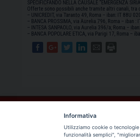
SPECIFICFANDO NELLA CAUSALE “EMERGENZA SIRIA
Offerte sono possibili anche tramite altri canali, tra c
– UNICREDIT, via Taranto 49, Roma – iban: IT 88U
– BANCA PROSSIMA, via Aurelia 796, Roma – iban 
– INTESA SANPAOLO, via Aurelia 396/a, Roma – ib
– BANCA POPOLARE ETICA, via Parigi 17, Roma – i
Contatti
Informativa
Sede Legale
Vico Sant’Anna 1 – 80053 Castellammare di Stabia (NA)
Utilizziamo cookie o tecnologie s
Sede Operativa
funzionalità semplici", "miglior
Via San Bartolomeo 72 – 80053 Castellammare di Stabia (NA)