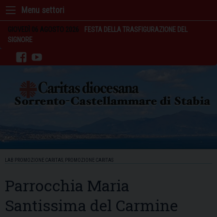
Skip
to
content
GIOVEDÌ 06 AGOSTO 2026
FESTA DELLA TRASFIGURAZIONE DEL
SIGNORE
facebook
youtube
LAB PROMOZIONE CARITAS
,
PROMOZIONE CARITAS
Parrocchia Maria
Santissima del Carmine