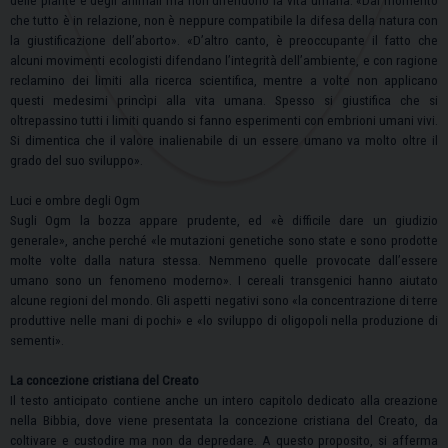
delle piante e degli animali ma non difendono la vita umana. «Dal momento
che tutto è in relazione, non è neppure compatibile la difesa della natura con
la giustificazione dell’aborto». «D’altro canto, è preoccupante il fatto che
alcuni movimenti ecologisti difendano l’integrità dell’ambiente, e con ragione
reclamino dei limiti alla ricerca scientifica, mentre a volte non applicano
questi medesimi princìpi alla vita umana. Spesso si giustifica che si
oltrepassino tutti i limiti quando si fanno esperimenti con embrioni umani vivi.
Si dimentica che il valore inalienabile di un essere umano va molto oltre il
grado del suo sviluppo».
Luci e ombre degli Ogm
Sugli Ogm la bozza appare prudente, ed «è difficile dare un giudizio
generale», anche perché «le mutazioni genetiche sono state e sono prodotte
molte volte dalla natura stessa. Nemmeno quelle provocate dall’essere
umano sono un fenomeno moderno». I cereali transgenici hanno aiutato
alcune regioni del mondo. Gli aspetti negativi sono «la concentrazione di terre
produttive nelle mani di pochi» e «lo sviluppo di oligopoli nella produzione di
sementi».
La concezione cristiana del Creato
Il testo anticipato contiene anche un intero capitolo dedicato alla creazione
nella Bibbia, dove viene presentata la concezione cristiana del Creato, da
coltivare e custodire ma non da depredare. A questo proposito, si afferma