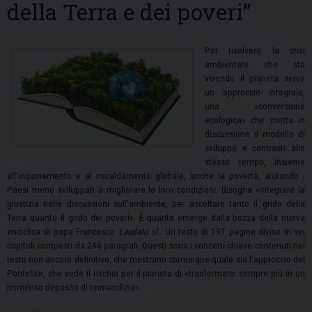
della Terra e dei poveri”
Per risolvere la crisi
ambientale che sta
vivendo il pianeta serve
un approccio integrale,
una «conversione
ecologica» che metta in
discussione il modello di
sviluppo e contrasti allo
stesso tempo, insieme
all’inquinamento e al riscaldamento globale, anche la povertà, aiutando i
Paesi meno sviluppati a migliorare le loro condizioni. Bisogna «integrare la
giustizia nelle discussioni sull’ambiente, per ascoltare tanto il grido della
Terra quanto il grido dei poveri». È quanto emerge dalla bozza della nuova
enciclica di papa Francesco
Laudato si
’. Un testo di 191 pagine diviso in sei
capitoli composti da 246 paragrafi. Questi sono i concetti chiave contenuti nel
testo non ancora definitivo, che mostrano comunque quale sia l’approccio del
Pontefice, che vede il rischio per il pianeta di «trasformarsi sempre più in un
immenso deposito di immondizia».