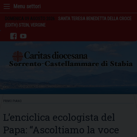
Skip
to
content
DOMENICA 09 AGOSTO 2026
SANTA TERESA BENEDETTA DELLA CROCE
(EDITH) STEIN, VERGINE
facebook
youtube
PRIMO PIANO
L’enciclica ecologista del
Papa: “Ascoltiamo la voce