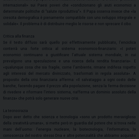
internazionali» sui Paesi poveri che «condizionano gli aiuti economici a
determinate politiche di “salute riproduttiva”». Il Papa osserva invece che «la
crescita demografica è pienamente compatibile con uno sviluppo integrale e
solidale». Il problema è di distribuire meglio le risorse e non sprecare il cibo.
Critica alla finanza
Se il testo diffuso sarà quello poi effettivamente pubblicato, l’enciclica
conterrà una forte critica al sistema economico-finanziario: «I poteri
economici continuano a giustificare l’attuale sistema mondiale, in cui
prevalgono una speculazione e una ricerca della rendita finanziaria». E
«qualunque cosa che sia fragile, come l’ambiente, rimane indifesa rispetto
agli interessi del mercato divinizzato, trasformati in regola assoluta». A
proposito della crisi finanziaria afferma: «Il salvataggio a ogni costo delle
banche, facendo pagare il prezzo alla popolazione, senza la ferma decisione
di rivedere e riformare l’intero sistema, riafferma un dominio assoluto della
finanza» che potrà solo generare nuove crisi.
La tecnocrazia
Dopo aver detto che scienza e tecnologia «sono un prodotto meraviglioso
della creatività umana», si mette però in guardia dal potere che si trova nelle
mani dell’uomo: l’energia nucleare, la biotecnologia, l’informatica, la
conoscenza del nostro stesso Dna e altre potenzialità che abbiamo acquisito