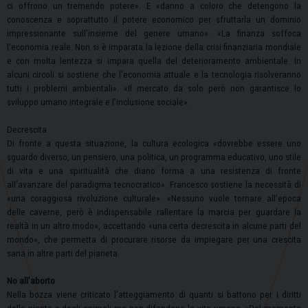
ci offrono un tremendo potere». E «danno a coloro che detengono la
conoscenza e soprattutto il potere economico per sfruttarla un dominio
impressionante sull’insieme del genere umano». «La finanza soffoca
l’economia reale. Non si è imparata la lezione della crisi finanziaria mondiale
e con molta lentezza si impara quella del deterioramento ambientale. In
alcuni circoli si sostiene che l’economia attuale e la tecnologia risolveranno
tutti i problemi ambientali». «Il mercato da solo però non garantisce lo
sviluppo umano integrale e l’inclusione sociale».
Decrescita
Di fronte a questa situazione, la cultura ecologica «dovrebbe essere uno
sguardo diverso, un pensiero, una politica, un programma educativo, uno stile
di vita e una spiritualità che diano forma a una resistenza di fronte
all’avanzare del paradigma tecnocratico». Francesco sostiene la necessità di
«una coraggiosa rivoluzione culturale». «Nessuno vuole tornare all’epoca
delle caverne, però è indispensabile rallentare la marcia per guardare la
realtà in un altro modo», accettando «una certa decrescita in alcune parti del
mondo», che permetta di procurare risorse da impiegare per una crescita
sana in altre parti del pianeta.
No all’aborto
Nella bozza viene criticato l’atteggiamento di quanti si battono per i diritti