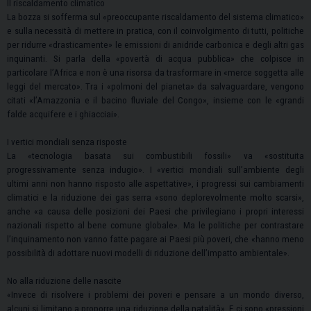
Il riscaldamento climatico
La bozza si sofferma sul «preoccupante riscaldamento del sistema climatico»
e sulla necessità di mettere in pratica, con il coinvolgimento di tutti, politiche
per ridurre «drasticamente» le emissioni di anidride carbonica e degli altri gas
inquinanti. Si parla della «povertà di acqua pubblica» che colpisce in
particolare l’Africa e non è una risorsa da trasformare in «merce soggetta alle
leggi del mercato». Tra i «polmoni del pianeta» da salvaguardare, vengono
citati «l’Amazzonia e il bacino fluviale del Congo», insieme con le «grandi
falde acquifere e i ghiacciai».
I vertici mondiali senza risposte
La «tecnologia basata sui combustibili fossili» va «sostituita
progressivamente senza indugio». I «vertici mondiali sull’ambiente degli
ultimi anni non hanno risposto alle aspettative», i progressi sui cambiamenti
climatici e la riduzione dei gas serra «sono deplorevolmente molto scarsi»,
anche «a causa delle posizioni dei Paesi che privilegiano i propri interessi
nazionali rispetto al bene comune globale». Ma le politiche per contrastare
l’inquinamento non vanno fatte pagare ai Paesi più poveri, che «hanno meno
possibilità di adottare nuovi modelli di riduzione dell’impatto ambientale».
No alla riduzione delle nascite
«Invece di risolvere i problemi dei poveri e pensare a un mondo diverso,
alcuni si limitano a proporre una riduzione della natalità». E ci sono «pressioni