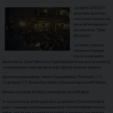
Il progetto 2018/2019
presentato quest’anno
nelle scuole superiori sul
tema dell’immigrazione
ha come titolo: “Share
the journey”.
La Caritas continua a
mantenere l’impegno
con le scuole partito
diversi anni fa. Come? Attraverso l’organizzazione di una serie di incontri di
sensibilizzazione rivolti agli alunni degli istituti di istruzione superiore.
Quest’anno hanno aderito : Istituto Polispecialistico “San Paolo”, I.T.S.
“Luigi Sturzo”, I.T.I. Renato Elia, Istituto d’Istruzione Superiore M.P.Vitruvio.
Abbiamo incontrato 50 classi, coinvolgendo circa 800 alunni.
A ciascuna classe, anche quest’anno, proponiamo il Concorso finale al
quale si partecipa con la preparazione di un concorso letterario sui temi
trattati, così da dare ai ragazzi la possibilità di esprimersi con creatività,