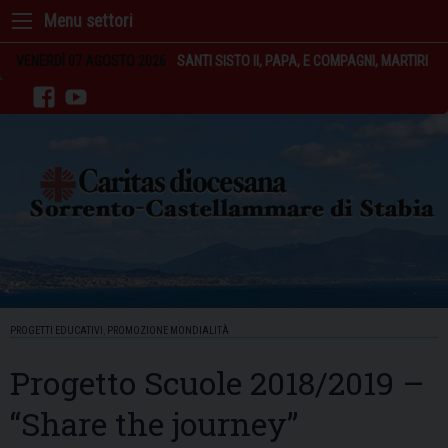
Skip
to
content
VENERDÌ 07 AGOSTO 2026
SANTI SISTO II, PAPA, E COMPAGNI, MARTIRI
facebook
youtube
PROGETTI EDUCATIVI
,
PROMOZIONE MONDIALITÀ
Progetto Scuole 2018/2019 –
“Share the journey”