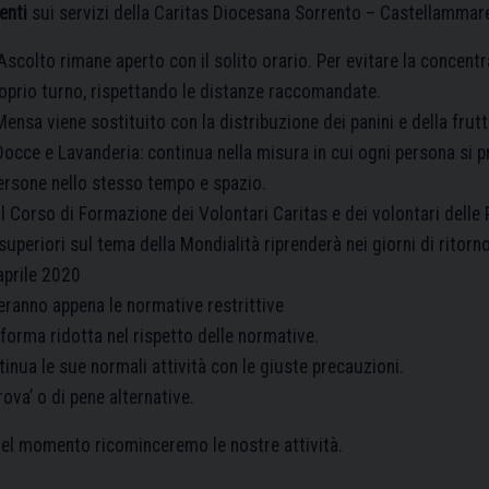
enti
sui servizi della Caritas Diocesana Sorrento – Castellammar
’Ascolto rimane aperto con il solito orario. Per evitare la concentr
roprio turno, rispettando le distanze raccomandate.
 Mensa viene sostituito con la distribuzione dei panini e della frutta
 Docce e Lavanderia: continua nella misura in cui ogni persona si 
ersone nello stesso tempo e spazio.
l Corso di Formazione dei Volontari Caritas e dei volontari delle 
superiori sul tema della Mondialità riprenderà nei giorni di ritorn
 aprile 2020
eranno appena le normative restrittive
forma ridotta nel rispetto delle normative.
tinua le sue normali attività con le giuste precauzioni.
ova’ o di pene alternative.
uel momento ricominceremo le nostre attività.