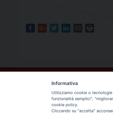
Contatti
Informativa
Sede Legale
Vico Sant’Anna 1 – 80053 Castellammare di Stabia (NA)
Utilizziamo cookie o tecnologie s
Sede Operativa
funzionalità semplici", "miglior
Via San Bartolomeo 72 – 80053 Castellammare di Stabia (NA)
cookie policy.
* Tel. 081.870.17.02
Cliccando su "accetta" acconsent
* Cell. 331.50.59.943