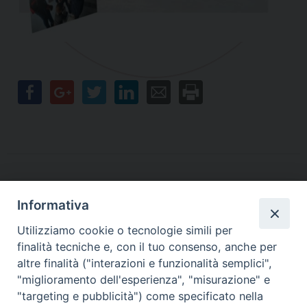
Informativa
Contatti
Utilizziamo cookie o tecnologie simili per
finalità tecniche e, con il tuo consenso, anche per
Sede Legale
Vico Sant’Anna 1 – 80053 Castellammare di Stabia (NA)
altre finalità ("interazioni e funzionalità semplici",
Sede Operativa
"miglioramento dell'esperienza", "misurazione" e
Via San Bartolomeo 72 – 80053 Castellammare di Stabia (NA)
"targeting e pubblicità") come specificato nella