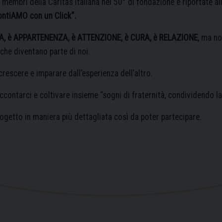
membri della Caritas Italiana nel 50° di fondazione e riportate all
ntiAMO con un Click”.
ZA, è APPARTENENZA, è ATTENZIONE, è CURA, è RELAZIONE
, ma no
 che diventano parte di noi.
rescere e imparare dall’esperienza dell’altro.
ntarci e coltivare insieme “sogni di fraternità, condividendo la 
 progetto in maniera più dettagliata così da poter partecipare.