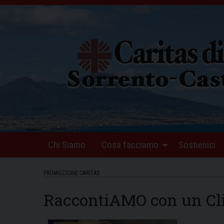
Skip
to
content
Chi Siamo
Cosa facciamo
Sostienici
PROMOZIONE CARITAS
RaccontiAMO con un Cl