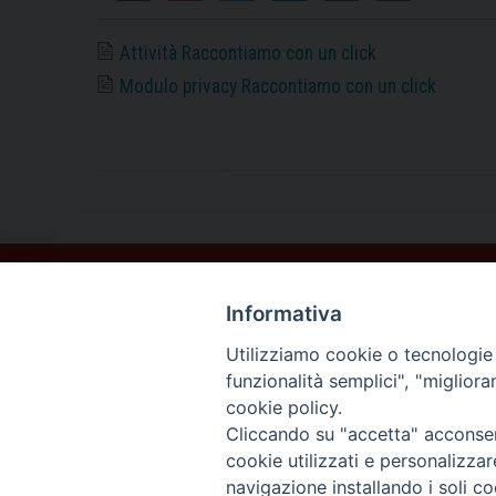
Attività Raccontiamo con un click
Modulo privacy Raccontiamo con un click
Contatti
Informativa
Sede Legale
Vico Sant’Anna 1 – 80053 Castellammare di Stabia (NA)
Utilizziamo cookie o tecnologie s
Sede Operativa
funzionalità semplici", "miglior
Via San Bartolomeo 72 – 80053 Castellammare di Stabia (NA)
cookie policy.
* Tel. 081.870.17.02
Cliccando su "accetta" acconsent
* Cell. 331.50.59.943
cookie utilizzati e personalizza
* Fax 081.39.01.803
navigazione installando i soli co
*mail:
segreteria@caritasdiocesanasorrento.it