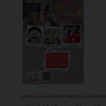
Carissimi parroci, referenti delle Caritas parrocchiali