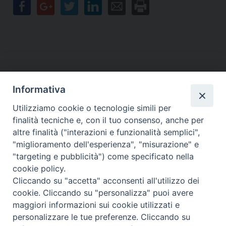
Informativa
Contatti
Utilizziamo cookie o tecnologie simili per
finalità tecniche e, con il tuo consenso, anche per
Sede Legale
Vico Sant’Anna 1 – 80053 Castellammare di Stabia (NA)
altre finalità ("interazioni e funzionalità semplici",
Sede Operativa
"miglioramento dell'esperienza", "misurazione" e
Via San Bartolomeo 72 – 80053 Castellammare di Stabia (NA)
"targeting e pubblicità") come specificato nella
* Tel. 081.870.17.02
cookie policy.
* Cell. 331.50.59.943
Cliccando su "accetta" acconsenti all'utilizzo dei
* Fax 081.39.01.803
cookie. Cliccando su "personalizza" puoi avere
*mail:
segreteria@caritasdiocesanasorrento.it
maggiori informazioni sui cookie utilizzati e
personalizzare le tue preferenze. Cliccando su