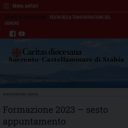
Skip
to
content
GIOVEDÌ 06 AGOSTO 2026
FESTA DELLA TRASFIGURAZIONE DEL
SIGNORE
facebook
youtube
AVVISI SEGRETERIA
,
CARITAS
Formazione 2023 – sesto
appuntamento