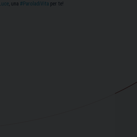
Luce
, una
#ParoladiVita
per te!