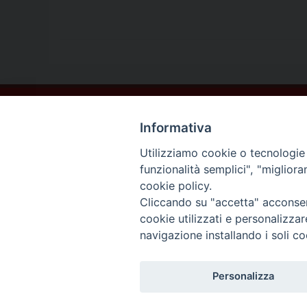
Contatti
Informativa
Sede Legale
Vico Sant’Anna 1 – 80053 Castellammare di Stabia (NA)
Utilizziamo cookie o tecnologie s
Sede Operativa
funzionalità semplici", "miglior
Via San Bartolomeo 72 – 80053 Castellammare di Stabia (NA)
cookie policy.
* Tel. 081.870.17.02
Cliccando su "accetta" acconsent
* Cell. 331.50.59.943
cookie utilizzati e personalizza
* Fax 081.39.01.803
navigazione installando i soli co
*mail:
segreteria@caritasdiocesanasorrento.it
Personalizza
Caritas diocesana Sorrento-Cast