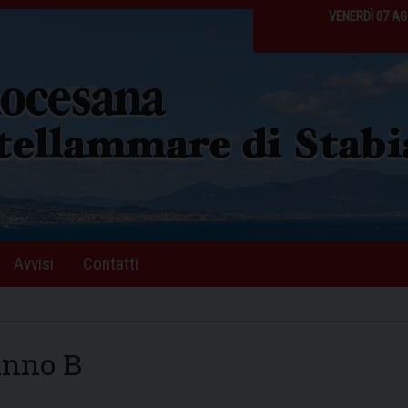
VENERDÌ 07 A
Avvisi
Contatti
 anno B