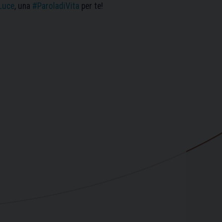
Luce
, una
#ParoladiVita
per te!