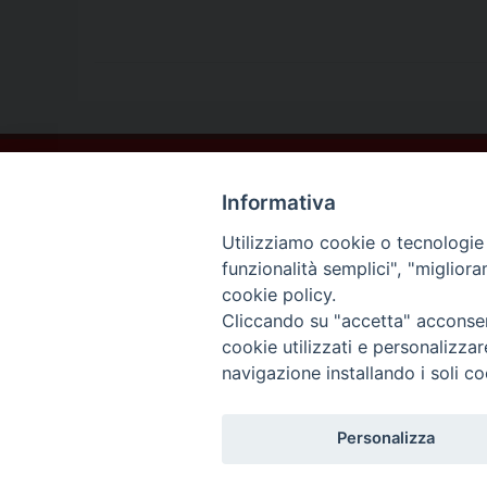
Contatti
Informativa
Sede Legale
Vico Sant’Anna 1 – 80053 Castellammare di Stabia (NA)
Utilizziamo cookie o tecnologie s
Sede Operativa
funzionalità semplici", "miglior
Via San Bartolomeo 72 – 80053 Castellammare di Stabia (NA)
cookie policy.
* Tel. 081.870.17.02
Cliccando su "accetta" acconsent
* Cell. 331.50.59.943
cookie utilizzati e personalizza
* Fax 081.39.01.803
navigazione installando i soli co
*mail:
segreteria@caritasdiocesanasorrento.it
Personalizza
Caritas diocesana Sorrento-Cast