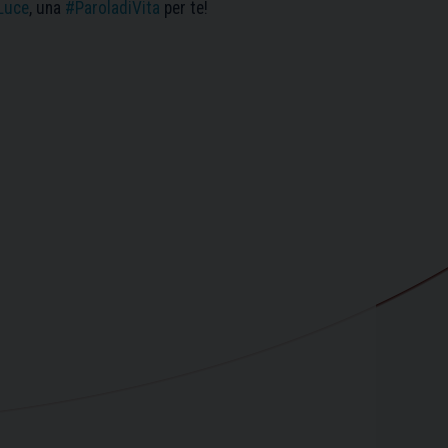
Luce
, una
#ParoladiVita
per te!