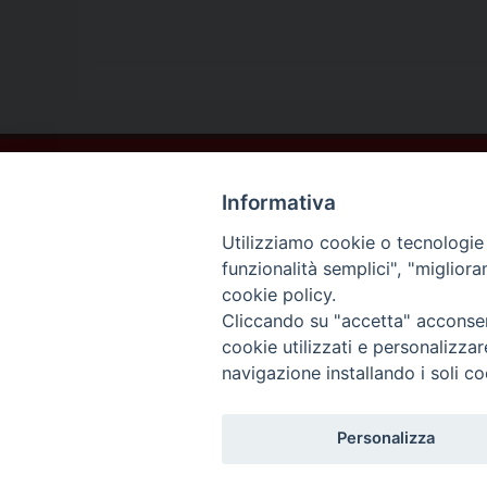
Contatti
Informativa
Sede Legale
Vico Sant’Anna 1 – 80053 Castellammare di Stabia (NA)
Utilizziamo cookie o tecnologie s
Sede Operativa
funzionalità semplici", "miglior
Via San Bartolomeo 72 – 80053 Castellammare di Stabia (NA)
cookie policy.
* Tel. 081.870.17.02
Cliccando su "accetta" acconsent
* Cell. 331.50.59.943
cookie utilizzati e personalizza
* Fax 081.39.01.803
navigazione installando i soli co
*mail:
segreteria@caritasdiocesanasorrento.it
Personalizza
Caritas diocesana Sorrento-Cast