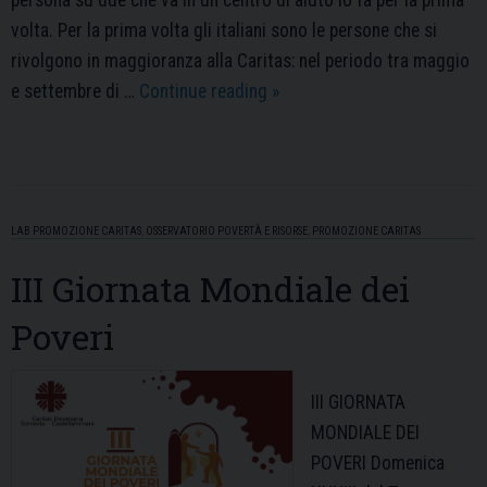
persona su due che va in un centro di aiuto lo fa per la prima
volta. Per la prima volta gli italiani sono le persone che si
rivolgono in maggioranza alla Caritas: nel periodo tra maggio
Rapporto
e settembre di …
Continue reading
»
Caritas
sui
nuovi
poveri:
LAB PROMOZIONE CARITAS
,
OSSERVATORIO POVERTÀ E RISORSE
,
PROMOZIONE CARITAS
il
52%
III Giornata Mondiale dei
degli
Poveri
utenti
è
italiano
III GIORNATA
MONDIALE DEI
POVERI Domenica