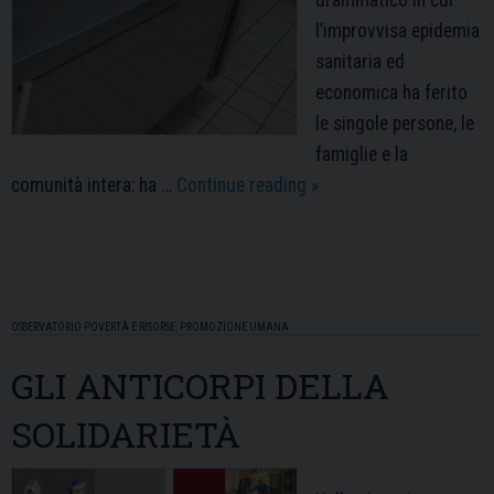
drammatico in cui
l’improvvisa epidemia
sanitaria ed
economica ha ferito
le singole persone, le
famiglie e la
‘Report
comunità intera: ha …
Continue reading
»
Caritas’
nel
Tempo
della
OSSERVATORIO POVERTÀ E RISORSE
,
PROMOZIONE UMANA
Pandemia
GLI ANTICORPI DELLA
SOLIDARIETÀ