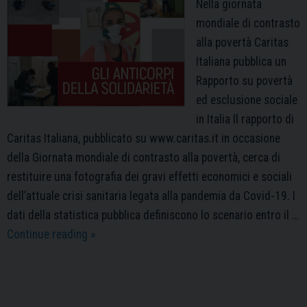
Nella giornata
mondiale di contrasto
alla povertà Caritas
Italiana pubblica un
Rapporto su povertà
ed esclusione sociale
in Italia Il rapporto di
Caritas Italiana, pubblicato su www.caritas.it in occasione
della Giornata mondiale di contrasto alla povertà, cerca di
restituire una fotografia dei gravi effetti economici e sociali
dell’attuale crisi sanitaria legata alla pandemia da Covid-19. I
dati della statistica pubblica definiscono lo scenario entro il …
GLI
Continue reading
»
ANTICORPI
DELLA
SOLIDARIETÀ