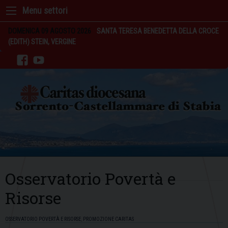
Skip
to
content
DOMENICA 09 AGOSTO 2026
SANTA TERESA BENEDETTA DELLA CROCE
(EDITH) STEIN, VERGINE
facebook
youtube
OSSERVATORIO POVERTÀ E RISORSE
,
PROMOZIONE CARITAS