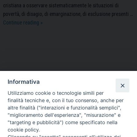
cristiana a osservare sistematicamente le situazioni di
povertà, di disagio, di emarginazione, di esclusione presenti …
Osservatorio
Continue reading
»
Povertà
e
Risorse
P
o
s
Informativa
t
Contatti
Utilizziamo cookie o tecnologie simili per
N
finalità tecniche e, con il tuo consenso, anche per
Sede Legale
a
Vico Sant’Anna 1 – 80053 Castellammare di Stabia (NA)
altre finalità ("interazioni e funzionalità semplici",
v
Sede Operativa
"miglioramento dell'esperienza", "misurazione" e
i
Via San Bartolomeo 72 – 80053 Castellammare di Stabia (NA)
"targeting e pubblicità") come specificato nella
g
* Tel. 081.870.17.02
cookie policy.
a
* Cell. 331.50.59.943