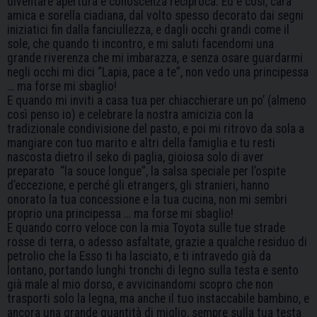
diventare apertura e conoscenza reciproca. Ed è così, cara
amica e sorella ciadiana, dal volto spesso decorato dai segni
iniziatici fin dalla fanciullezza, e dagli occhi grandi come il
sole, che quando ti incontro, e mi saluti facendomi una
grande riverenza che mi imbarazza, e senza osare guardarmi
negli occhi mi dici “Lapia, pace a te”, non vedo una principessa
… ma forse mi sbaglio!
E quando mi inviti a casa tua per chiacchierare un po’ (almeno
così penso io) e celebrare la nostra amicizia con la
tradizionale condivisione del pasto, e poi mi ritrovo da sola a
mangiare con tuo marito e altri della famiglia e tu resti
nascosta dietro il seko di paglia, gioiosa solo di aver
preparato “la souce longue”, la salsa speciale per l’ospite
d’eccezione, e perché gli etrangers, gli stranieri, hanno
onorato la tua concessione e la tua cucina, non mi sembri
proprio una principessa … ma forse mi sbaglio!
E quando corro veloce con la mia Toyota sulle tue strade
rosse di terra, o adesso asfaltate, grazie a qualche residuo di
petrolio che la Esso ti ha lasciato, e ti intravedo già da
lontano, portando lunghi tronchi di legno sulla testa e sento
già male al mio dorso, e avvicinandomi scopro che non
trasporti solo la legna, ma anche il tuo instaccabile bambino, e
ancora una grande quantità di miglio, sempre sulla tua testa