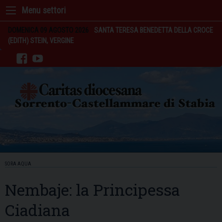
Skip
to
content
DOMENICA 09 AGOSTO 2026
SANTA TERESA BENEDETTA DELLA CROCE
(EDITH) STEIN, VERGINE
facebook
youtube
SORA AQUA
Nembaje: la Principessa
Ciadiana