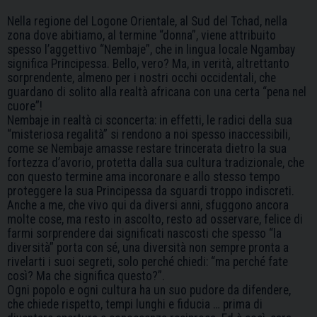
Nella regione del Logone Orientale, al Sud del Tchad, nella
zona dove abitiamo, al termine “donna”, viene attribuito
spesso l’aggettivo “Nembaje”, che in lingua locale Ngambay
significa Principessa. Bello, vero? Ma, in verità, altrettanto
sorprendente, almeno per i nostri occhi occidentali, che
guardano di solito alla realtà africana con una certa “pena nel
cuore”!
Nembaje in realtà ci sconcerta: in effetti, le radici della sua
“misteriosa regalità” si rendono a noi spesso inaccessibili,
come se Nembaje amasse restare trincerata dietro la sua
fortezza d’avorio, protetta dalla sua cultura tradizionale, che
con questo termine ama incoronare e allo stesso tempo
proteggere la sua Principessa da sguardi troppo indiscreti.
Anche a me, che vivo qui da diversi anni, sfuggono ancora
molte cose, ma resto in ascolto, resto ad osservare, felice di
farmi sorprendere dai significati nascosti che spesso “la
diversità” porta con sé, una diversità non sempre pronta a
rivelarti i suoi segreti, solo perché chiedi: “ma perché fate
così? Ma che significa questo?”.
Ogni popolo e ogni cultura ha un suo pudore da difendere,
che chiede rispetto, tempi lunghi e fiducia … prima di