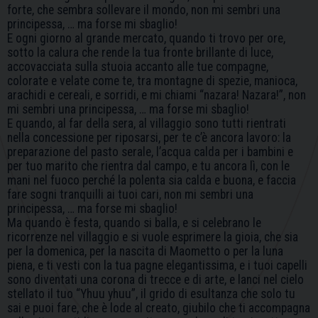
forte, che sembra sollevare il mondo, non mi sembri una
principessa, … ma forse mi sbaglio!
E ogni giorno al grande mercato, quando ti trovo per ore,
sotto la calura che rende la tua fronte brillante di luce,
accovacciata sulla stuoia accanto alle tue compagne,
colorate e velate come te, tra montagne di spezie, manioca,
arachidi e cereali, e sorridi, e mi chiami “nazara! Nazara!”, non
mi sembri una principessa, … ma forse mi sbaglio!
E quando, al far della sera, al villaggio sono tutti rientrati
nella concessione per riposarsi, per te c’è ancora lavoro: la
preparazione del pasto serale, l’acqua calda per i bambini e
per tuo marito che rientra dal campo, e tu ancora lì, con le
mani nel fuoco perché la polenta sia calda e buona, e faccia
fare sogni tranquilli ai tuoi cari, non mi sembri una
principessa, … ma forse mi sbaglio!
Ma quando è festa, quando si balla, e si celebrano le
ricorrenze nel villaggio e si vuole esprimere la gioia, che sia
per la domenica, per la nascita di Maometto o per la luna
piena, e ti vesti con la tua pagne elegantissima, e i tuoi capelli
sono diventati una corona di trecce e di arte, e lanci nel cielo
stellato il tuo “Yhuu yhuu”, il grido di esultanza che solo tu
sai e puoi fare, che è lode al creato, giubilo che ti accompagna