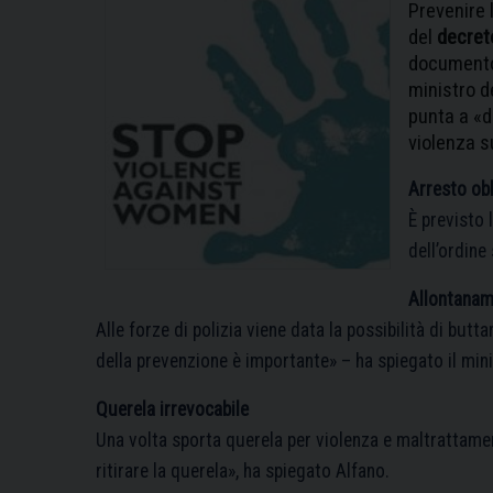
Prevenire 
del
decret
documento,
ministro d
punta a «d
violenza s
Arresto obb
È previsto 
dell’ordine
Allontanam
Alle forze di polizia viene data la possibilità di butt
della prevenzione è importante» – ha spiegato il mini
Querela irrevocabile
Una volta sporta querela per violenza e maltrattament
ritirare la querela», ha spiegato Alfano.