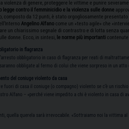
la violenza di genere, proteggere le vittime e punire severament
o legge contro il femminicidio e la violenza sulle donne
approv
 composto da 12 punti, è stato orgogliosamente presentato 
ell’Interno
Angelino Alfano
come un «testo agile» che «intervi
are un chiarissimo segnale di contrastro e di lotta senza qua
ulle donne. Ecco, in sintesi,
le norme più importanti
contenute 
ligatorio in flagranza
l’arresto obbligatorio in caso di flagranza per reati di maltrattame
 saranno obbligate al fermo di colui che viene sorpreso in un atto 
ento del coniuge violento da casa
are fuori di casa il coniuge (o compagno) violento se c’è un rischio 
stro Alfano – «perché viene impedito a chi è violento in casa di a
i, quella querela sarà irrevocabile. «Sottraiamo noi la vittima al