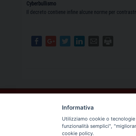
Cyberbullismo
Il decreto contiene infine alcune norme per contrast
Contatti
Informativa
Sede Legale
Vico Sant’Anna 1 – 80053 Castellammare di Stabia (NA)
Utilizziamo cookie o tecnologie s
Sede Operativa
funzionalità semplici", "miglior
Via San Bartolomeo 72 – 80053 Castellammare di Stabia (NA)
cookie policy.