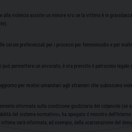
se alla violenza assiste un minore e/o se la vittima è in gravida
te).
le corsie preferenziali per i processi per femminicidio e per mal
si può permettere un avvocato, è ora previsto il patrocinio legale 
iorno per motivi umanitari agli stranieri che subiscono viol
mente informata sulla condizione giudiziaria del colpevole (se si 
ilità del sistema normativo», ha spiegato il ministro dell’Interno
la vittima sarà informata, ad esempio, della scarcerazione del den