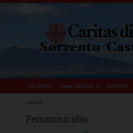
Skip
to
content
Chi Siamo
Cosa facciamo
Sostienici
SORA AQUA
Femminicidio