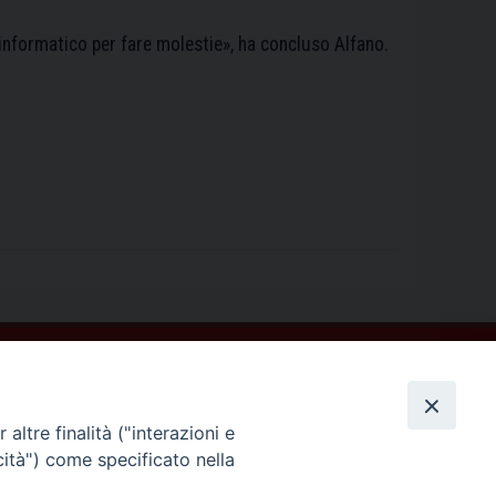
 informatico per fare molestie», ha concluso Alfano.
altre finalità ("interazioni e
cità") come specificato nella