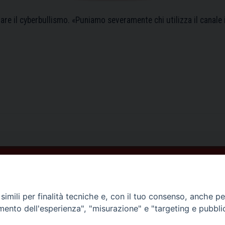
rare il cyberbullismo. «Puniamo severamente chi utilizza il canale
imili per finalità tecniche e, con il tuo consenso, anche per 
amento dell'esperienza", "misurazione" e "targeting e pubbli