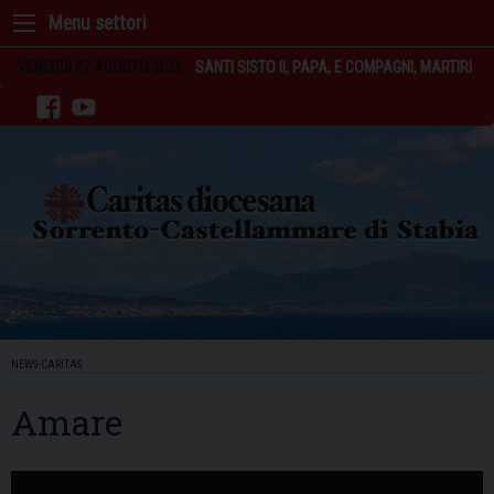
Skip
to
content
VENERDÌ 07 AGOSTO 2026
SANTI SISTO II, PAPA, E COMPAGNI, MARTIRI
facebook
youtube
NEWS-CARITAS
Amare