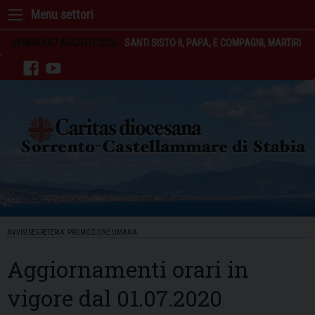
Skip
to
content
VENERDÌ 07 AGOSTO 2026
SANTI SISTO II, PAPA, E COMPAGNI, MARTIRI
facebook
youtube
AVVISI SEGRETERIA
,
PROMOZIONE UMANA
Aggiornamenti orari in
vigore dal 01.07.2020