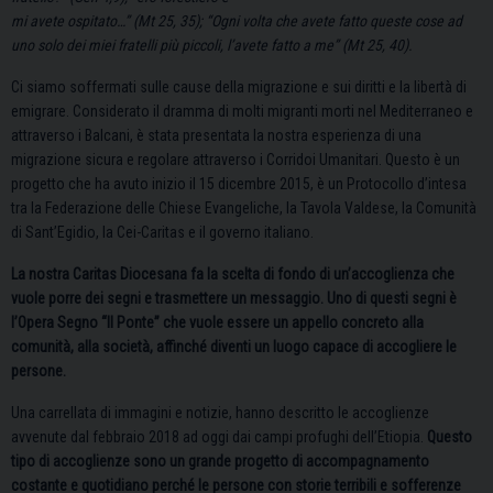
mi avete ospitato…” (Mt 25, 35); “Ogni volta che avete fatto queste cose ad
uno solo dei miei fratelli più piccoli, l’avete fatto a me” (Mt 25, 40).
Ci siamo soffermati sulle cause della migrazione e sui diritti e la libertà di
emigrare. Considerato il dramma di molti migranti morti nel Mediterraneo e
attraverso i Balcani, è stata presentata la nostra esperienza di una
migrazione sicura e regolare attraverso i Corridoi Umanitari. Questo è un
progetto che ha avuto inizio il 15 dicembre 2015, è un Protocollo d’intesa
tra la Federazione delle Chiese Evangeliche, la Tavola Valdese, la Comunità
di Sant’Egidio, la Cei-Caritas e il governo italiano.
La nostra Caritas Diocesana fa la scelta di fondo di un’accoglienza che
vuole porre dei segni e trasmettere un messaggio. Uno di questi segni è
l’Opera Segno “Il Ponte” che vuole essere un appello concreto alla
comunità, alla società, affinché diventi un luogo capace di accogliere le
persone.
Una carrellata di immagini e notizie, hanno descritto le accoglienze
avvenute dal febbraio 2018 ad oggi dai campi profughi dell’Etiopia.
Questo
tipo di accoglienze sono un grande progetto di accompagnamento
costante e quotidiano perché le persone con storie terribili e sofferenze