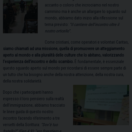
accanto o coloro che incrociamo nel nostro
cammino ma è anche un allargare lo sguardo sul
mondo, abbiamo dato inizio alla riflessione sul
tema previsto:
“Il cantiere dell’incontro oltre il
nostro orticello”.
Come cristiani, come operatori e volontari Caritas,
siamo chiamati ad una missione, quella di promuovere un atteggiamento
aperto al mondo e alla pluralità delle culture che lo abitano, valorizzando
l’esperienza dell’incontro e dello scambio.
È fondamentale, è essenziale
questo sguardo aperto sul mondo per ricordarsi di essere sempre parte di
un tutto che ha bisogno anche della nostra attenzione, della nostra cura,
della nostra solidarietà.
Dopo che i partecipanti hanno
espresso il loro pensiero sulla realtà
dell’immigrazione, abbiamo tracciato
le linee guida di questo nostro
incontro facendo riferimento a tre
versetti della Scrittura:
“Dov’è tuo
fratello?” (Gen 4,9); “ero forestiero e