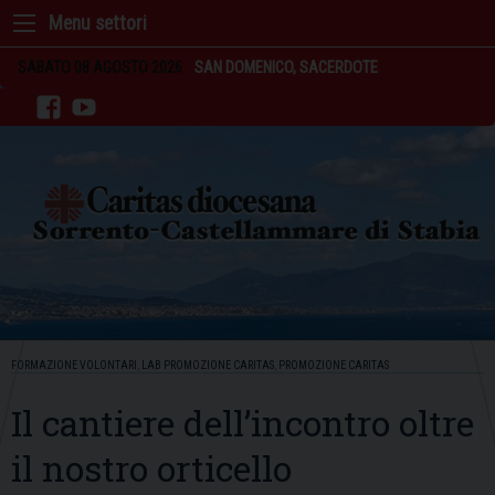
Skip
to
content
SABATO 08 AGOSTO 2026
SAN DOMENICO, SACERDOTE
facebook
youtube
FORMAZIONE VOLONTARI
,
LAB PROMOZIONE CARITAS
,
PROMOZIONE CARITAS
Il cantiere dell’incontro oltre
il nostro orticello