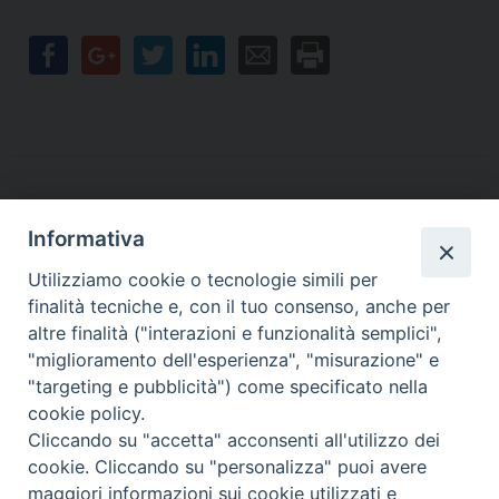
Informativa
Contatti
Utilizziamo cookie o tecnologie simili per
finalità tecniche e, con il tuo consenso, anche per
Sede Legale
Vico Sant’Anna 1 – 80053 Castellammare di Stabia (NA)
altre finalità ("interazioni e funzionalità semplici",
Sede Operativa
"miglioramento dell'esperienza", "misurazione" e
Via San Bartolomeo 72 – 80053 Castellammare di Stabia (NA)
"targeting e pubblicità") come specificato nella
* Tel. 081.870.17.02
cookie policy.
* Cell. 331.50.59.943
Cliccando su "accetta" acconsenti all'utilizzo dei
* Fax 081.39.01.803
cookie. Cliccando su "personalizza" puoi avere
*mail:
segreteria@caritasdiocesanasorrento.it
maggiori informazioni sui cookie utilizzati e