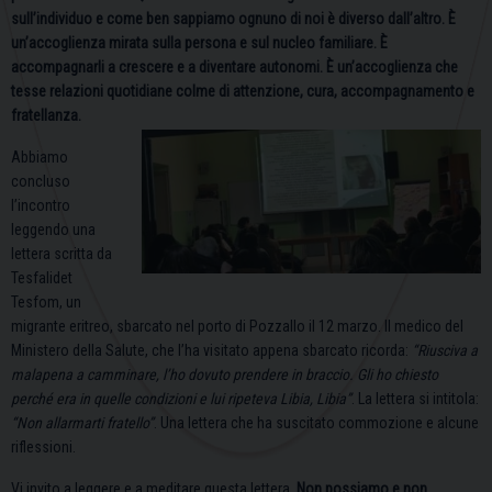
sull’individuo e come ben sappiamo ognuno di noi è diverso dall’altro. È
un’accoglienza mirata sulla persona e sul nucleo familiare. È
accompagnarli a crescere e a diventare autonomi. È un’accoglienza che
tesse relazioni quotidiane colme di attenzione, cura, accompagnamento e
fratellanza.
Abbiamo
concluso
l’incontro
leggendo una
lettera scritta da
Tesfalidet
Tesfom, un
migrante eritreo, sbarcato nel porto di Pozzallo il 12 marzo. Il medico del
Ministero della Salute, che l’ha visitato appena sbarcato ricorda:
“Riusciva a
malapena a camminare, l’ho dovuto prendere in braccio. Gli ho chiesto
perché era in quelle condizioni e lui ripeteva Libia, Libia”
. La lettera si intitola:
“Non allarmarti fratello”
. Una lettera che ha suscitato commozione e alcune
riflessioni.
Vi invito a leggere e a meditare questa lettera.
Non possiamo e non