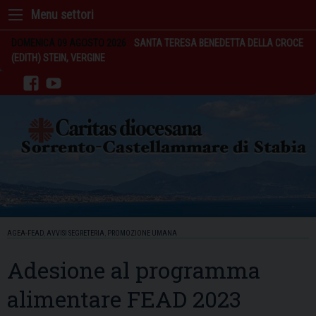
Skip
to
content
DOMENICA 09 AGOSTO 2026
SANTA TERESA BENEDETTA DELLA CROCE
(EDITH) STEIN, VERGINE
facebook
youtube
AGEA-FEAD
,
AVVISI SEGRETERIA
,
PROMOZIONE UMANA
Adesione al programma
alimentare FEAD 2023