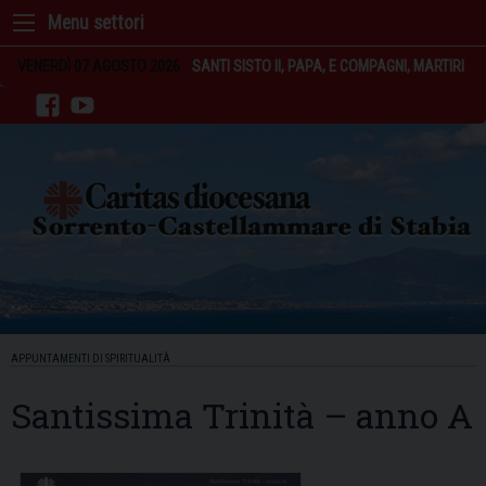
Skip
to
content
VENERDÌ 07 AGOSTO 2026
SANTI SISTO II, PAPA, E COMPAGNI, MARTIRI
facebook
youtube
APPUNTAMENTI DI SPIRITUALITÀ
Santissima Trinità – anno A