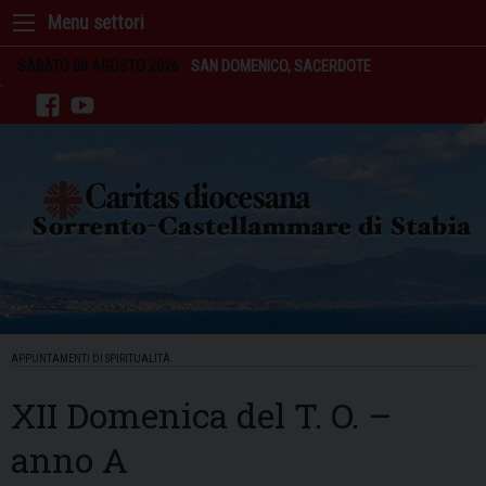
Skip
to
content
SABATO 08 AGOSTO 2026
SAN DOMENICO, SACERDOTE
facebook
youtube
APPUNTAMENTI DI SPIRITUALITÀ
XII Domenica del T. O. –
anno A