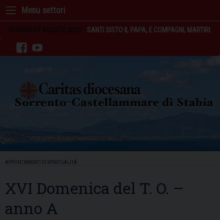
Skip
to
content
VENERDÌ 07 AGOSTO 2026
SANTI SISTO II, PAPA, E COMPAGNI, MARTIRI
facebook
youtube
APPUNTAMENTI DI SPIRITUALITÀ
XVI Domenica del T. O. –
anno A