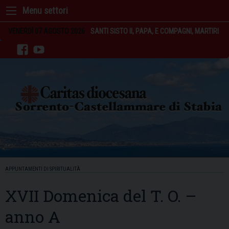
Skip
to
content
VENERDÌ 07 AGOSTO 2026
SANTI SISTO II, PAPA, E COMPAGNI, MARTIRI
facebook
youtube
APPUNTAMENTI DI SPIRITUALITÀ
XVII Domenica del T. O. –
anno A