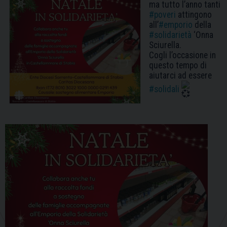
ma tutto l’anno tanti
#poveri
attingono
all’
#emporio
della
#solidarietà
‘Onna
Sciurella.
Cogli l’occasione in
questo tempo di
aiutarci ad essere
#solidali