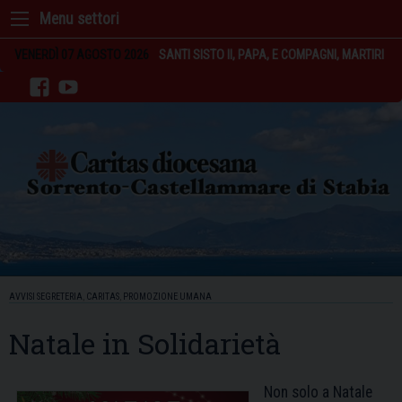
Skip
to
content
VENERDÌ 07 AGOSTO 2026
SANTI SISTO II, PAPA, E COMPAGNI, MARTIRI
facebook
youtube
AVVISI SEGRETERIA
,
CARITAS
,
PROMOZIONE UMANA
Natale in Solidarietà
Non solo a Natale