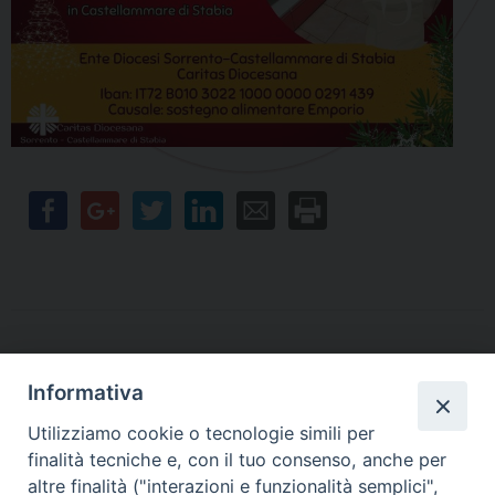
Informativa
Contatti
Utilizziamo cookie o tecnologie simili per
finalità tecniche e, con il tuo consenso, anche per
Sede Legale
Vico Sant’Anna 1 – 80053 Castellammare di Stabia (NA)
altre finalità ("interazioni e funzionalità semplici",