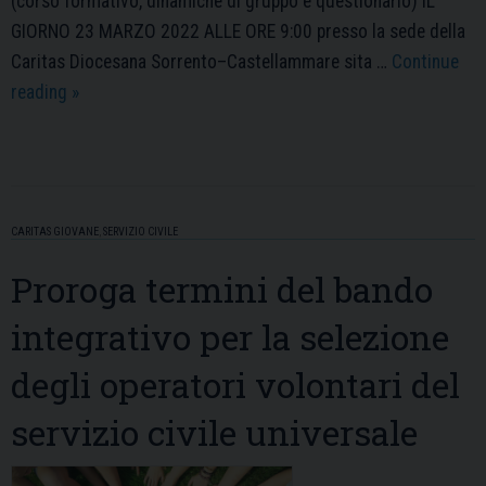
(corso formativo, dinamiche di gruppo e questionario) IL
GIORNO 23 MARZO 2022 ALLE ORE 9:00 presso la sede della
Caritas Diocesana Sorrento–Castellammare sita …
Continue
Selezione
reading
»
Candidati
Progetto
Caritas
Diocesana
CARITAS GIOVANE
,
SERVIZIO CIVILE
Sorrento
–
Proroga termini del bando
Castellammare
integrativo per la selezione
degli operatori volontari del
servizio civile universale