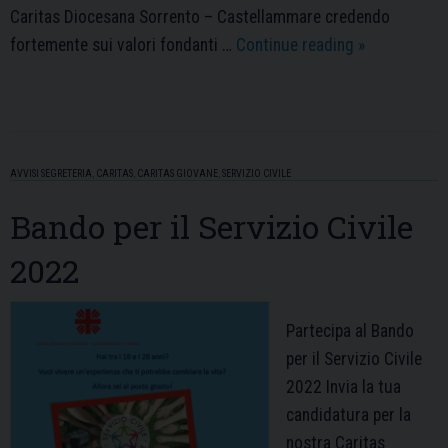
Caritas Diocesana Sorrento – Castellammare credendo
Servizio
fortemente sui valori fondanti …
Continue reading
»
Civile
Universale
2022
AVVISI SEGRETERIA
,
CARITAS
,
CARITAS GIOVANE
,
SERVIZIO CIVILE
Bando per il Servizio Civile
2022
Partecipa al Bando
per il Servizio Civile
2022 Invia la tua
candidatura per la
nostra Caritas