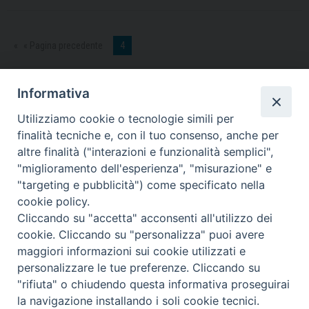
2016
« Pagina precedente
4
Informativa
Contatti
Utilizziamo cookie o tecnologie simili per
finalità tecniche e, con il tuo consenso, anche per
Sede Legale
Vico Sant’Anna 1 – 80053 Castellammare di Stabia (NA)
altre finalità ("interazioni e funzionalità semplici",
Sede Operativa
"miglioramento dell'esperienza", "misurazione" e
Via San Bartolomeo 72 – 80053 Castellammare di Stabia (NA)
"targeting e pubblicità") come specificato nella
* Tel. 081.870.17.02
cookie policy.
* Cell. 331.50.59.943
Cliccando su "accetta" acconsenti all'utilizzo dei
* Fax 081.39.01.803
cookie. Cliccando su "personalizza" puoi avere
*mail:
segreteria@caritasdiocesanasorrento.it
maggiori informazioni sui cookie utilizzati e
personalizzare le tue preferenze. Cliccando su
"rifiuta" o chiudendo questa informativa proseguirai
Caritas diocesana Sorrento-Castellammare di Stabia
la navigazione installando i soli cookie tecnici.
COPYRIGHT ©2013-2019