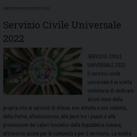
integrativo
CARITAS GIOVANE
,
SERVIZIO CIVILE
per
la
Servizio Civile Universale
selezione
2022
degli
operatori
volontari
SERVIZIO CIVILE
del
UNIVERSALE 2022
servizio
Il servizio civile
civile
universale è la scelta
universale
volontaria di dedicare
alcuni mesi della
propria vita al servizio di difesa, non armata e non violenta,
della Patria, all’educazione, alla pace tra i popoli e alla
promozione dei valori fondativi della Repubblica italiana,
attraverso azioni per le comunità e per il territorio. La nostra